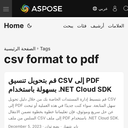
عربي
T
o
Home
العلامات
أرشيف
فئات
يبحث
g
g
l
Tags
»
الصفحة الرئيسية
e
csv format to pdf
n
a
v
قم بتحويل تنسيق CSV إلى PDF
i
بسهولة باستخدام .NET Cloud SDK
g
a
قم بتبسيط إدارة المستندات الخاصة بك من خلال دليل تحويل CSV
إلى PDF سهل المتابعة. سواء كنت جديدًا في هذه العملية أو تبحث
t
عن حل سريع وموثوق، فإن تعليماتنا خطوة بخطوة تضمن الانتقال
i
السلس من ملف CSV إلى ملف PDF باستخدام .NET Cloud SDK.
o
· ناير شهباز · بضع ثوان
December 5, 2023