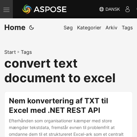
DANSK
S
k
Home
i
Søg
Kategorier
Arkiv
Tags
f
t
Start
»
Tags
n
convert text
a
v
document to excel
i
g
a
Nem konvertering af TXT til
t
Excel med .NET REST API
i
Efterhånden som organisationer kæmper med store
o
mængder tekstdata, fremstår evnen til problemfrit at
n
omdanne dem til et struktureret Excel-ark som et centralt