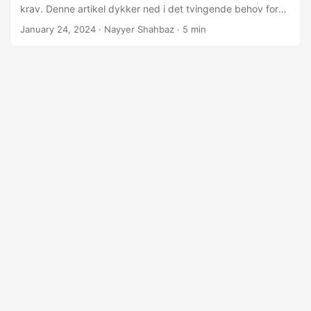
krav. Denne artikel dykker ned i det tvingende behov for
konvertering af TXT til Excel med .NET REST API. En
January 24, 2024
· Nayyer Shahbaz · 5 min
transformativ løsning designet til at imødekomme den
stigende efterspørgsel efter effektiv datastyring.