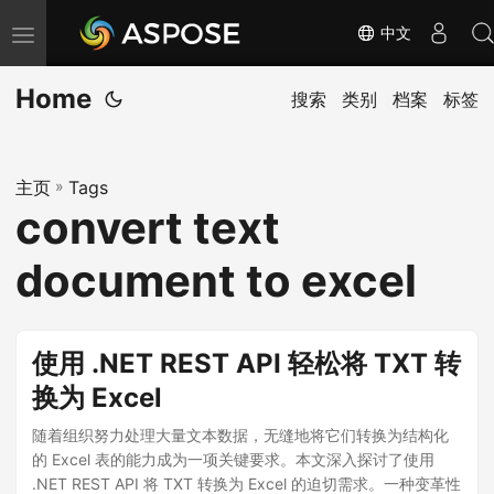
中文
切
换
Home
导
搜索
类别
档案
标签
航
主页
»
Tags
convert text
document to excel
使用 .NET REST API 轻松将 TXT 转
换为 Excel
随着组织努力处理大量文本数据，无缝地将它们转换为结构化
的 Excel 表的能力成为一项关键要求。本文深入探讨了使用
.NET REST API 将 TXT 转换为 Excel 的迫切需求。一种变革性