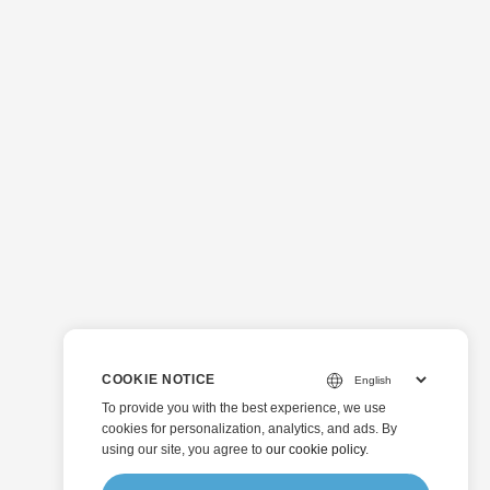
COOKIE NOTICE
To provide you with the best experience, we use
cookies for personalization, analytics, and ads. By
using our site, you agree to
our cookie policy
.