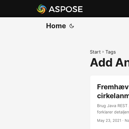
Home
Start
»
Tags
Add An
Fremhæv el
cirkelan
Brug Java REST AP
forklarer detalje
May 23, 2021
· Na