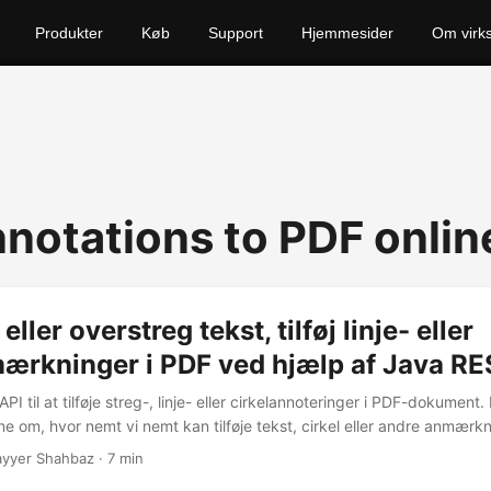
Produkter
Køb
Support
Hjemmesider
Om virk
notations to PDF onlin
ler overstreg tekst, tilføj linje- eller
mærkninger i PDF ved hjælp af Java RE
I til at tilføje streg-, linje- eller cirkelannoteringer i PDF-dokument.
rne om, hvor nemt vi nemt kan tilføje tekst, cirkel eller andre anmærkni
yyer Shahbaz · 7 min