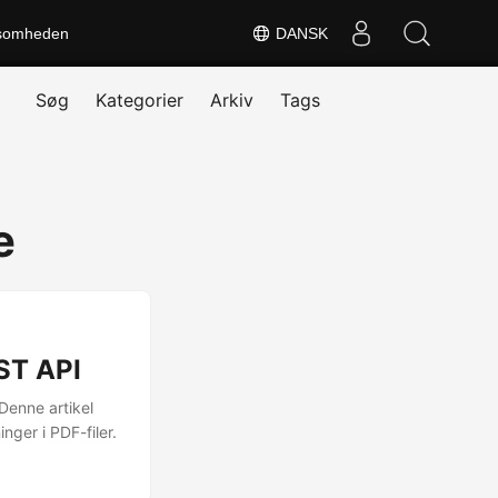
somheden
DANSK
Søg
Kategorier
Arkiv
Tags
e
ST API
 Denne artikel
nger i PDF-filer.