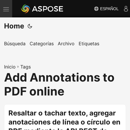
ESPAÑOL
A
l
Home
t
e
r
Búsqueda
Categorías
Archivo
Etiquetas
n
a
Inicio
r
»
Tags
Add Annotations to
n
a
PDF online
v
e
g
Resaltar o tachar texto, agregar
a
anotaciones de línea o círculo en
c