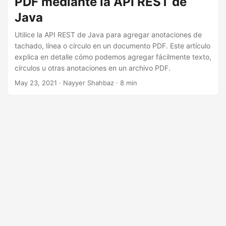
PDF mediante la API REST de
i
Java
ó
n
Utilice la API REST de Java para agregar anotaciones de
tachado, línea o círculo en un documento PDF. Este artículo
explica en detalle cómo podemos agregar fácilmente texto,
círculos u otras anotaciones en un archivo PDF.
May 23, 2021
· Nayyer Shahbaz · 8 min