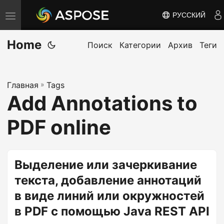
РУССКИЙ
П
е
Home
р
Поиск
Категории
Архив
Теги
е
к
Главная
»
Tags
л
Add Annotations to
ю
ч
PDF online
и
т
ь
Выделение или зачеркивание
н
текста, добавление аннотаций
а
в виде линий или окружностей
в
в PDF с помощью Java REST API
и