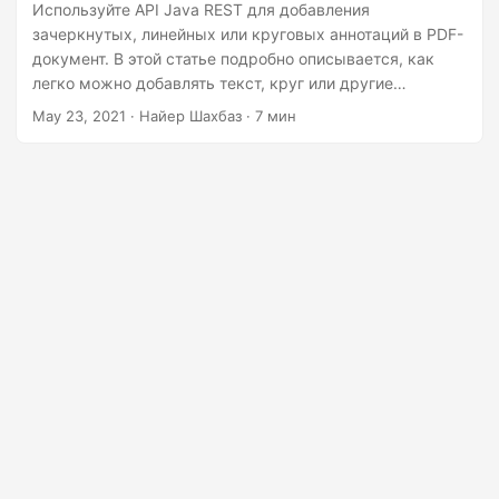
г
Используйте API Java REST для добавления
зачеркнутых, линейных или круговых аннотаций в PDF-
а
документ. В этой статье подробно описывается, как
ц
легко можно добавлять текст, круг или другие
и
аннотации в PDF-файл.
May 23, 2021
· Найер Шахбаз · 7 мин
ю