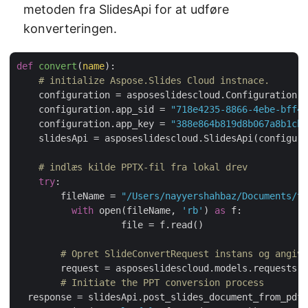
metoden fra SlidesApi for at udføre
konverteringen.
def
convert
(
name
):
# initialize Aspose.Slides Cloud instnace.
    configuration = asposeslidescloud.Configuration()

    configuration.app_sid = 
"718e4235-8866-4ebe-bff4-
    configuration.app_key = 
"388e864b819d8b067a8b1cb6
    slidesApi = asposeslidescloud.SlidesApi(configura
# indlæs kilde PPTX-fil fra lokal drev
try
:

    	fileName = 
"/Users/nayyershahbaz/Documents/te
with
 open(fileName, 
'rb'
) 
as
 f:

		   file = f.read()

# Opret SlideConvertRequest instans og angiv 
	request = asposeslidescloud.models.requests.
# Initiate the PPT conversion process
  response = slidesApi.post_slides_document_from_pdf(