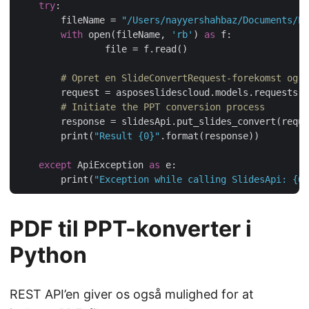
try
:

    	fileName = 
"/Users/nayyershahbaz/Documents/Pr
with
 open(fileName, 
'rb'
) 
as
 f:

		file = f.read()

# Opret en SlideConvertRequest-forekomst og a
	request = asposeslidescloud.models.requests.
# Initiate the PPT conversion process
    	response = slidesApi.put_slides_convert(request)

	print(
"Result {0}"
.format(response))

except
 ApiException 
as
 e:

	print(
"Exception while calling SlidesApi: {0}
PDF til PPT-konverter i
Python
REST API’en giver os også mulighed for at