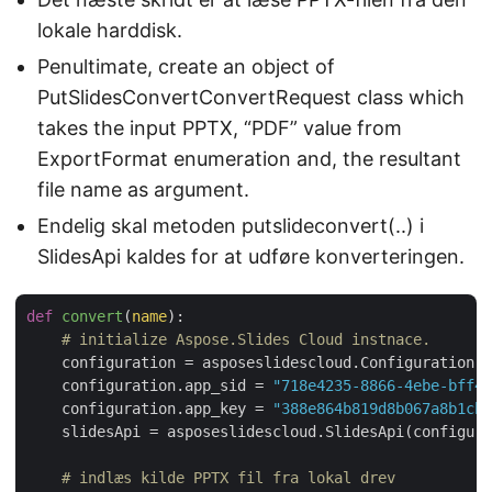
lokale harddisk.
Penultimate, create an object of
PutSlidesConvertConvertRequest class which
takes the input PPTX, “PDF” value from
ExportFormat enumeration and, the resultant
file name as argument.
Endelig skal metoden putslideconvert(..) i
SlidesApi kaldes for at udføre konverteringen.
def
convert
(
name
):
# initialize Aspose.Slides Cloud instnace.
    configuration = asposeslidescloud.Configuration()

    configuration.app_sid = 
"718e4235-8866-4ebe-bff4-
    configuration.app_key = 
"388e864b819d8b067a8b1cb6
    slidesApi = asposeslidescloud.SlidesApi(configura
# indlæs kilde PPTX fil fra lokal drev