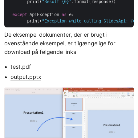
	print(
"Result {0}"
.format(response))

except
 ApiException 
as
 e:

	print(
"Exception while calling SlidesApi: {0}
De eksempel dokumenter, der er brugt i
ovenstående eksempel, er tilgængelige for
download på følgende links
test.pdf
output.pptx