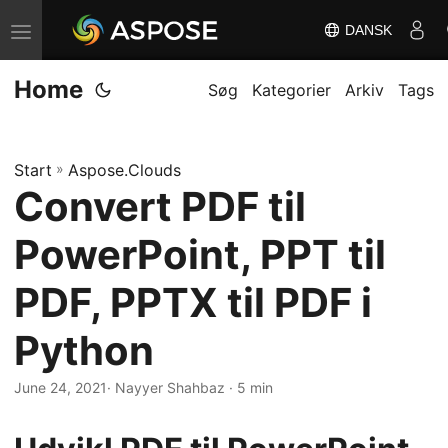
DANSK
S
k
Home
i
Søg
Kategorier
Arkiv
Tags
f
t
Start
»
Aspose.Clouds
n
Convert PDF til
a
v
PowerPoint, PPT til
i
g
PDF, PPTX til PDF i
a
Python
t
i
June 24, 2021
· Nayyer Shahbaz · 5 min
o
n