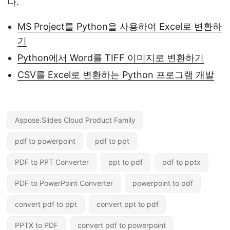
다.
MS Project를 Python을 사용하여 Excel로 변환하
기
Python에서 Word를 TIFF 이미지로 변환하기
CSV를 Excel로 변환하는 Python 프로그램 개발
Aspose.Slides Cloud Product Family
pdf to powerpoint
pdf to ppt
PDF to PPT Converter
ppt to pdf
pdf to pptx
PDF to PowerPoint Converter
powerpoint to pdf
convert pdf to ppt
convert ppt to pdf
PPTX to PDF
convert pdf to powerpoint