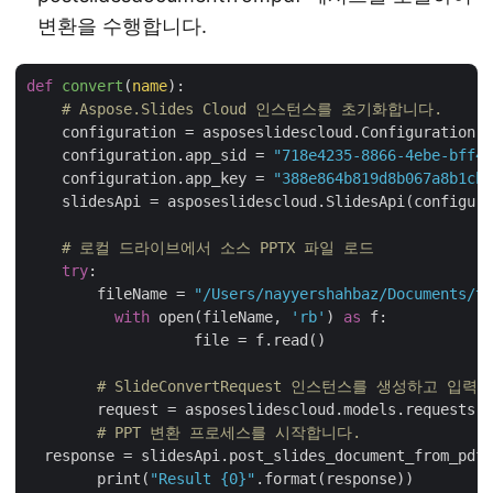
변환을 수행합니다.
def
convert
(
name
):
# Aspose.Slides Cloud 인스턴스를 초기화합니다.
    configuration = asposeslidescloud.Configuration()

    configuration.app_sid = 
"718e4235-8866-4ebe-bff4-
    configuration.app_key = 
"388e864b819d8b067a8b1cb6
    slidesApi = asposeslidescloud.SlidesApi(configura
# 로컬 드라이브에서 소스 PPTX 파일 로드
try
:

    	fileName = 
"/Users/nayyershahbaz/Documents/te
with
 open(fileName, 
'rb'
) 
as
 f:

		   file = f.read()

# SlideConvertRequest 인스턴스를 생성하고 입
	request = asposeslidescloud.models.requests.
# PPT 변환 프로세스를 시작합니다.
  response = slidesApi.post_slides_document_from_pdf(
	print(
"Result {0}"
.format(response))
