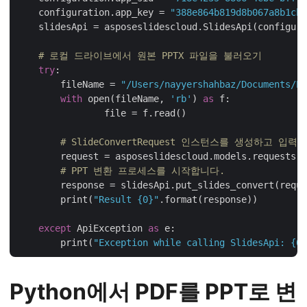
    configuration.app_key = 
"388e864b819d8b067a8b1cb6
    slidesApi = asposeslidescloud.SlidesApi(configura
# 로컬 드라이브에서 원본 PPTX 파일을 불러오기
try
:

    	fileName = 
"/Users/nayyershahbaz/Documents/Pr
with
 open(fileName, 
'rb'
) 
as
 f:

		file = f.read()

# SlideConvertRequest 인스턴스를 생성하고 입
	request = asposeslidescloud.models.requests.
# PPT 변환 프로세스를 시작합니다.
    	response = slidesApi.put_slides_convert(request)

	print(
"Result {0}"
.format(response))

except
 ApiException 
as
 e:

	print(
"Exception while calling SlidesApi: {0}
Python에서 PDF를 PPT로 변