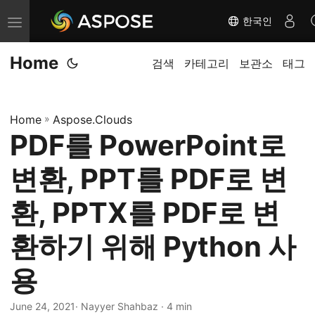
한국인
내
비
Home
게
검색
카테고리
보관소
태그
이
션
Home
»
Aspose.Clouds
전
PDF를 PowerPoint로
환
변환, PPT를 PDF로 변
환, PPTX를 PDF로 변
환하기 위해 Python 사
용
June 24, 2021
· Nayyer Shahbaz · 4 min