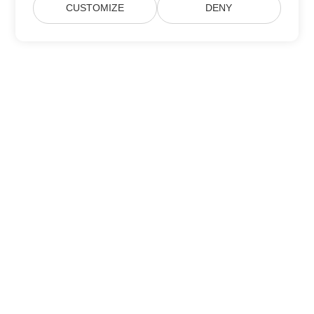
CUSTOMIZE
DENY
집
제품
새로운 출시
가격
문서
무료 지원