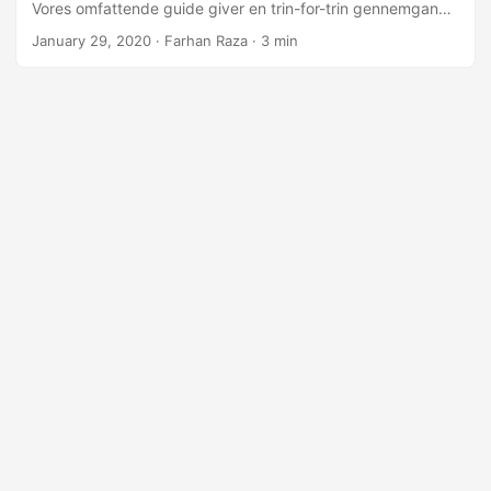
Vores omfattende guide giver en trin-for-trin gennemgang,
der viser vigtige slutpunkter og parametre for en problemfri
January 29, 2020
· Farhan Raza · 3 min
konverteringsproces.