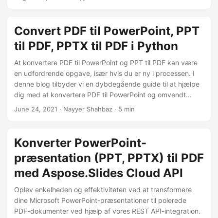
PDF-filer.
Convert PDF til PowerPoint, PPT
til PDF, PPTX til PDF i Python
At konvertere PDF til PowerPoint og PPT til PDF kan være
en udfordrende opgave, især hvis du er ny i processen. I
denne blog tilbyder vi en dybdegående guide til at hjælpe
dig med at konvertere PDF til PowerPoint og omvendt
hurtigt og nemt. Vi dækker de bedste værktøjer og
June 24, 2021
· Nayyer Shahbaz · 5 min
metoder for at sikre, at din konverteringsproces er
problemfri og effektiv. Vores trin-for-trin tutorial vil hjælpe
dig med at forstå konverteringsprocessen og fejlsøge
Konverter PowerPoint-
eventuelle problemer, du måtte støde på. Uanset om du er
præsentation (PPT, PPTX) til PDF
studerende, professionel eller virksomhedsejer, har vores
blog alt, hvad du behøver at vide om at konvertere PDF til
med Aspose.Slides Cloud API
PowerPoint og PPT til PDF.
Oplev enkelheden og effektiviteten ved at transformere
dine Microsoft PowerPoint-præsentationer til polerede
PDF-dokumenter ved hjælp af vores REST API-integration.