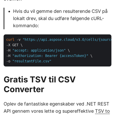
Hvis du vil gemme den resulterende CSV på
lokalt drev, skal du udføre følgende cURL-
kommando:
curl
 -v 
"https://api.aspose.cloud/v3.0/cells/{sourceF
-X GET \

-H 
"accept: application/json"
 \

-H 
"authorization: Bearer {accessToken}"
 \

-o 
"resultantFile.csv"
Gratis TSV til CSV
Converter
Oplev de fantastiske egenskaber ved .NET REST
API gennem vores lette og supereffektive
TSV to