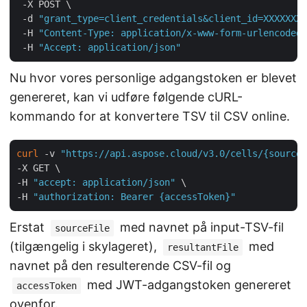
 -X POST \

 -d 
"grant_type=client_credentials&client_id=XXXXXXX-
 -H 
"Content-Type: application/x-www-form-urlencoded"
 -H 
"Accept: application/json"
Nu hvor vores personlige adgangstoken er blevet
genereret, kan vi udføre følgende cURL-
kommando for at konvertere TSV til CSV online.
curl
 -v 
"https://api.aspose.cloud/v3.0/cells/{sourceF
-X GET \

-H 
"accept: application/json"
 \

-H 
"authorization: Bearer {accessToken}"
Erstat
med navnet på input-TSV-fil
sourceFile
(tilgængelig i skylageret),
med
resultantFile
navnet på den resulterende CSV-fil og
med JWT-adgangstoken genereret
accessToken
ovenfor.