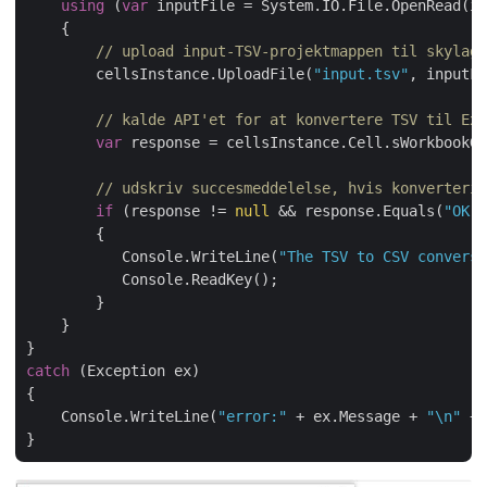
using
 (
var
 inputFile = System.IO.File.OpenRead(in
    {

// upload input-TSV-projektmappen til skylage
        cellsInstance.UploadFile(
"input.tsv"
, inputFi
// kalde API'et for at konvertere TSV til Exc
var
 response = cellsInstance.Cell.sWorkbookGe
// udskriv succesmeddelelse, hvis konverterin
if
 (response != 
null
 && response.Equals(
"OK"
)
        {

           Console.WriteLine(
"The TSV to CSV conversi
           Console.ReadKey();

        }

    }

catch
 (Exception ex)

{

    Console.WriteLine(
"error:"
 + ex.Message + 
"\n"
 + 