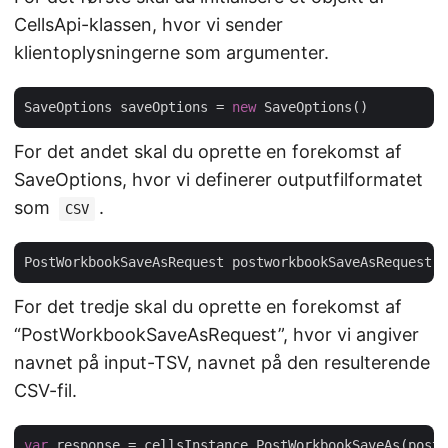
CellsApi-klassen, hvor vi sender
klientoplysningerne som argumenter.
SaveOptions saveOptions = 
new
For det andet skal du oprette en forekomst af
SaveOptions, hvor vi definerer outputfilformatet
som
.
CSV
PostWorkbookSaveAsRequest postworkbookSaveAsRequest =
For det tredje skal du oprette en forekomst af
“PostWorkbookSaveAsRequest”, hvor vi angiver
navnet på input-TSV, navnet på den resulterende
CSV-fil.
var