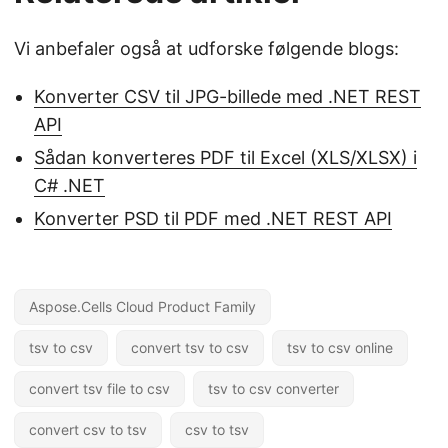
Vi anbefaler også at udforske følgende blogs:
Konverter CSV til JPG-billede med .NET REST
API
Sådan konverteres PDF til Excel (XLS/XLSX) i
C# .NET
Konverter PSD til PDF med .NET REST API
Aspose.Cells Cloud Product Family
tsv to csv
convert tsv to csv
tsv to csv online
convert tsv file to csv
tsv to csv converter
convert csv to tsv
csv to tsv