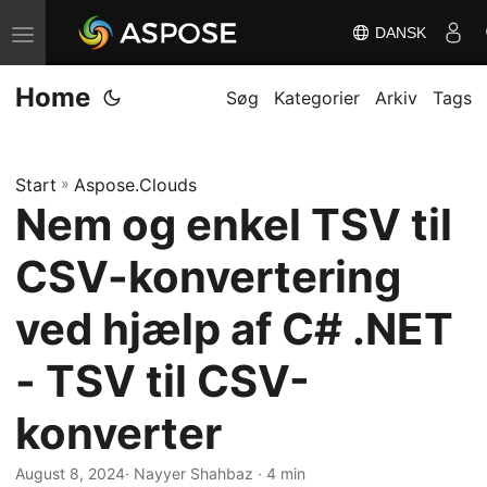
DANSK
S
k
Home
i
Søg
Kategorier
Arkiv
Tags
f
t
Start
»
Aspose.Clouds
n
Nem og enkel TSV til
a
v
CSV-konvertering
i
g
ved hjælp af C# .NET
a
- TSV til CSV-
t
i
konverter
o
n
August 8, 2024
· Nayyer Shahbaz · 4 min