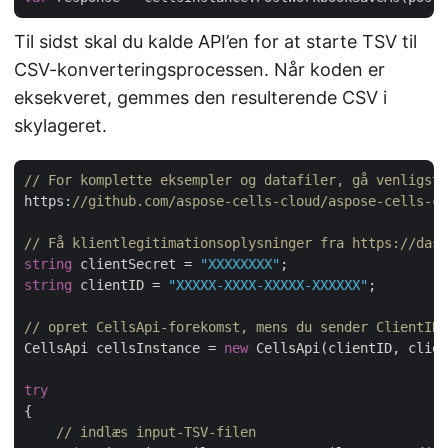
Til sidst skal du kalde API’en for at starte TSV til
CSV-konverteringsprocessen. Når koden er
eksekveret, gemmes den resulterende CSV i
skylageret.
// For komplette eksempler og datafiler, gå venligst 
https:
//github.com/aspose-cells-cloud/aspose-cells-cl
// Få klientlegitimationsoplysninger fra https://dash
string
 clientSecret = 
"XXXXXXXX"
string
 clientID = 
"XXXXX-XXXX-XXXXX-XXXXXX"
;

// opret CellsApi-forekomst, mens du sender ClientID 
CellsApi cellsInstance = 
new
 CellsApi(clientID, clien
try
{

// indlæs input-TSV-filen