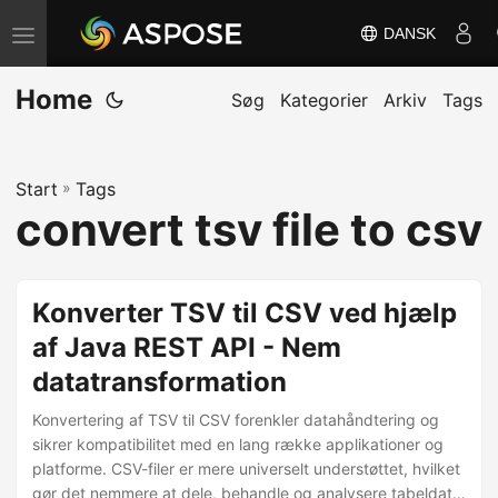
DANSK
S
k
Home
i
Søg
Kategorier
Arkiv
Tags
f
t
Start
»
Tags
n
convert tsv file to csv
a
v
i
Konverter TSV til CSV ved hjælp
g
af Java REST API - Nem
a
datatransformation
t
i
Konvertering af TSV til CSV forenkler datahåndtering og
o
sikrer kompatibilitet med en lang række applikationer og
platforme. CSV-filer er mere universelt understøttet, hvilket
n
gør det nemmere at dele, behandle og analysere tabeldata