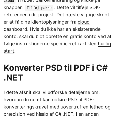
i NuGet pakkehåndtering og klikke på
Cloud
knappen
. Dette vil tilføje SDK-
Tilføj pakke
referencen i dit projekt. Det næste vigtige skridt
er at få dine klientoplysninger fra
cloud
dashboard
. Hvis du ikke har en eksisterende
konto, skal du blot oprette en gratis konto ved at
følge instruktionerne specificeret i artiklen
hurtig
start
.
Konverter PSD til PDF i C#
.NET
I dette afsnit skal vi udforske detaljerne om,
hvordan du nemt kan udføre PSD til PDF-
konverteringskravet med uovertruffen lethed og
præcision ved hjælp af C# .NET. I en anden