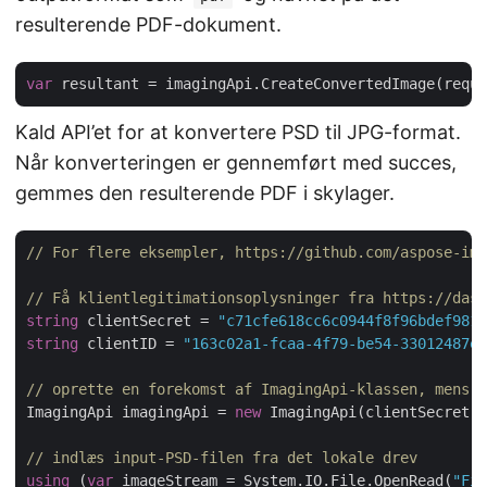
resulterende PDF-dokument.
var
Kald API’et for at konvertere PSD til JPG-format.
Når konverteringen er gennemført med succes,
gemmes den resulterende PDF i skylager.
// For flere eksempler, https://github.com/aspose-ima
// Få klientlegitimationsoplysninger fra https://dash
string
 clientSecret = 
"c71cfe618cc6c0944f8f96bdef9813
string
 clientID = 
"163c02a1-fcaa-4f79-be54-33012487e7
// oprette en forekomst af ImagingApi-klassen, mens d
ImagingApi imagingApi = 
new
 ImagingApi(clientSecret,
// indlæs input-PSD-filen fra det lokale drev
using
 (
var
 imageStream = System.IO.File.OpenRead(
"Fil