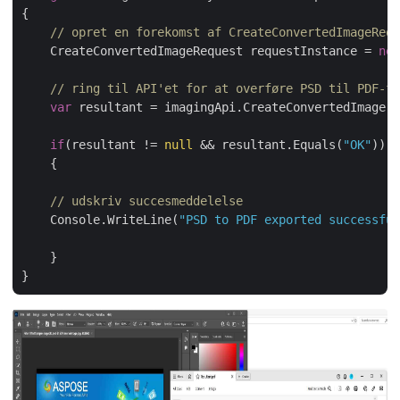
{

// opret en forekomst af CreateConvertedImageRequ
    CreateConvertedImageRequest requestInstance = 
new
// ring til API'et for at overføre PSD til PDF-fo
var
 resultant = imagingApi.CreateConvertedImage(r
if
(resultant != 
null
 && resultant.Equals(
"OK"
))

    {

// udskriv succesmeddelelse
    Console.WriteLine(
"PSD to PDF exported successful
    }
