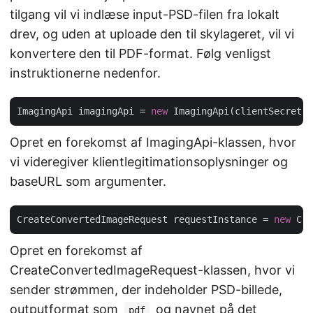
tilgang vil vi indlæse input-PSD-filen fra lokalt
drev, og uden at uploade den til skylageret, vil vi
konvertere den til PDF-format. Følg venligst
instruktionerne nedenfor.
ImagingApi imagingApi = 
new
 ImagingApi(clientSecret,
Opret en forekomst af ImagingApi-klassen, hvor
vi videregiver klientlegitimationsoplysninger og
baseURL som argumenter.
CreateConvertedImageRequest requestInstance = 
new
 Cre
Opret en forekomst af
CreateConvertedImageRequest-klassen, hvor vi
sender strømmen, der indeholder PSD-billede,
outputformat som
og navnet på det
pdf