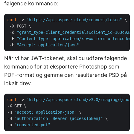
følgende kommando:
curl
 -v 
"https://api.aspose.cloud/connect/token"
 \

 -X POST \

 -d 
"grant_type=client_credentials&client_id=163c02a1
 -H 
"Content-Type: application/x-www-form-urlencoded"
 -H 
"Accept: application/json"
Når vi har JWT-tokenet, skal du udføre følgende
kommando for at eksportere Photoshop som
PDF-format og gemme den resulterende PSD på
lokalt drev.
curl
 -v 
"https://api.aspose.cloud/v3.0/imaging/{sourc
-X GET \

-H 
"accept: application/json"
 \

-H 
"authorization: Bearer {accessToken}"
 \

-o 
"converted.pdf"