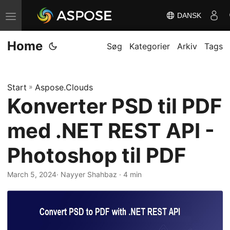
DANSK
S
k
Home
i
Søg
Kategorier
Arkiv
Tags
f
t
Start
»
Aspose.Clouds
n
Konverter PSD til PDF
a
v
med .NET REST API -
i
g
Photoshop til PDF
a
March 5, 2024
· Nayyer Shahbaz · 4 min
t
i
o
n