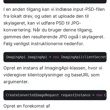
I en anden tilgang kan vi indlæse input-PSD-filen
fra lokalt drev, og uden at uploade den til
skylageret, kan vi udføre PSD til JPG-
konvertering. Når du bruger denne tilgang,
gemmes den resulterende JPG også i skylageret.
Følg venligst instruktionerne nedenfor.
ImagingApi imagingApi = 
new
 ImagingApi(clientSecret,
Opret en instans af ImagingApi-klassen, hvor vi
videregiver klientoplysninger og baseURL som
argumenter.
CreateConvertedImageRequest requestInstance = 
new
 Cre
Opret en forekomst af