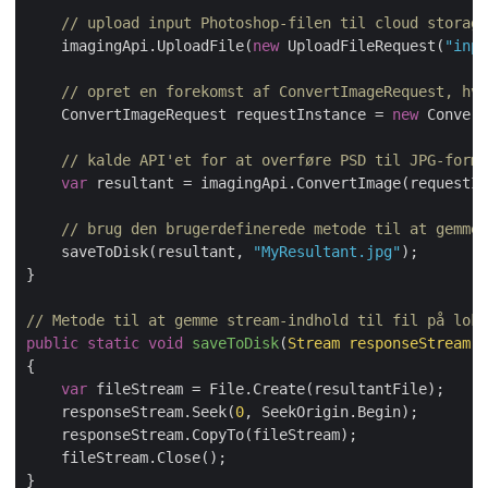
// upload input Photoshop-filen til cloud storage
    imagingApi.UploadFile(
new
 UploadFileRequest(
"inpu
// opret en forekomst af ConvertImageRequest, hvo
    ConvertImageRequest requestInstance = 
new
 Convert
// kalde API'et for at overføre PSD til JPG-forma
var
 resultant = imagingApi.ConvertImage(requestIn
// brug den brugerdefinerede metode til at gemme 
    saveToDisk(resultant, 
"MyResultant.jpg"
);

}

// Metode til at gemme stream-indhold til fil på loka
public
static
void
saveToDisk
(
Stream responseStream,
{

var
 fileStream = File.Create(resultantFile);

    responseStream.Seek(
0
, SeekOrigin.Begin);

    responseStream.CopyTo(fileStream);

    fileStream.Close();
