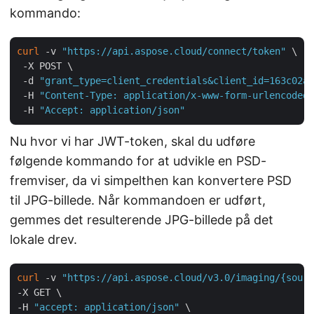
kommando:
curl
 -v 
"https://api.aspose.cloud/connect/token"
 \

 -X POST \

 -d 
"grant_type=client_credentials&client_id=163c02a1
 -H 
"Content-Type: application/x-www-form-urlencoded"
 -H 
"Accept: application/json"
Nu hvor vi har JWT-token, skal du udføre
følgende kommando for at udvikle en PSD-
fremviser, da vi simpelthen kan konvertere PSD
til JPG-billede. Når kommandoen er udført,
gemmes det resulterende JPG-billede på det
lokale drev.
curl
 -v 
"https://api.aspose.cloud/v3.0/imaging/{sourc
-X GET \

-H 
"accept: application/json"
 \
