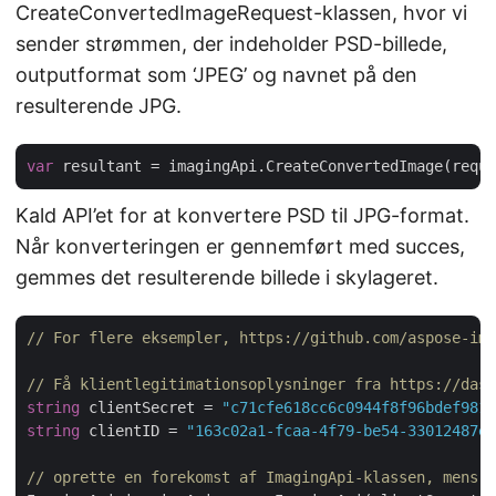
CreateConvertedImageRequest-klassen, hvor vi
sender strømmen, der indeholder PSD-billede,
outputformat som ‘JPEG’ og navnet på den
resulterende JPG.
var
Kald API’et for at konvertere PSD til JPG-format.
Når konverteringen er gennemført med succes,
gemmes det resulterende billede i skylageret.
// For flere eksempler, https://github.com/aspose-ima
// Få klientlegitimationsoplysninger fra https://dash
string
 clientSecret = 
"c71cfe618cc6c0944f8f96bdef9813
string
 clientID = 
"163c02a1-fcaa-4f79-be54-33012487e7
// oprette en forekomst af ImagingApi-klassen, mens d