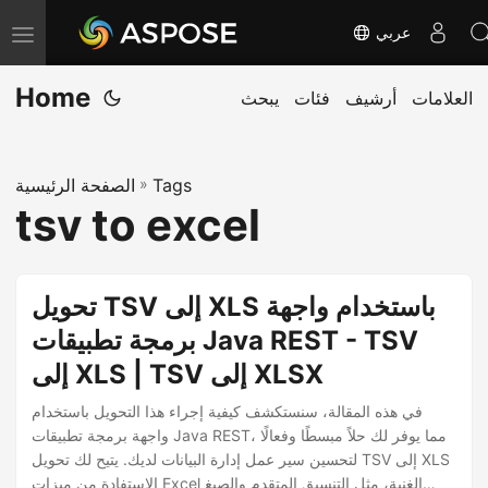
عربي
T
o
Home
العلامات
أرشيف
فئات
يبحث
g
g
l
Tags
»
الصفحة الرئيسية
e
tsv to excel
n
a
v
تحويل TSV إلى XLS باستخدام واجهة
i
برمجة تطبيقات Java REST - TSV
g
إلى XLS | TSV إلى XLSX
a
t
في هذه المقالة، سنستكشف كيفية إجراء هذا التحويل باستخدام
i
واجهة برمجة تطبيقات Java REST، مما يوفر لك حلاً مبسطًا وفعالًا
لتحسين سير عمل إدارة البيانات لديك. يتيح لك تحويل TSV إلى XLS
o
الاستفادة من ميزات Excel الغنية، مثل التنسيق المتقدم والصيغ