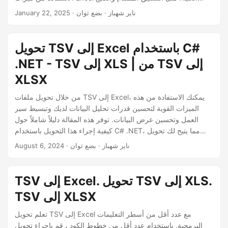
n
والرسوم البيانية، مما يجعل بياناتك أسهل في التفسير والمشاركة.
· ناير شهباز · بضع ثوان
January 22, 2025
تحويل TSV إلى Excel باستخدام C#
.NET - TSV إلى XLS | من TSV إلى
XLSX
من خلال تحويل ملفات TSV إلى Excel، يمكنك الاستفادة من هذه
الميزات القوية لتحسين قدرات تحليل البيانات لديك وتبسيط سير
العمل وتحسين عرض البيانات. توفر هذه المقالة دليلاً شاملاً حول
كيفية إجراء هذا التحويل باستخدام C# .NET، مما يتيح لك تحويل
بياناتك وإدارتها بكفاءة.
· ناير شهباز · بضع ثوان
August 6, 2024
TSV إلى Excel. تحويل TSV إلى XLS.
TSV إلى XLSX
تعلم تحويل TSV إلى Excel مع عدد أقل من أسطر التعليمات
البرمجية. باستخدام عدد أقل من خطوط الكود ، قم بإجراء تحويل