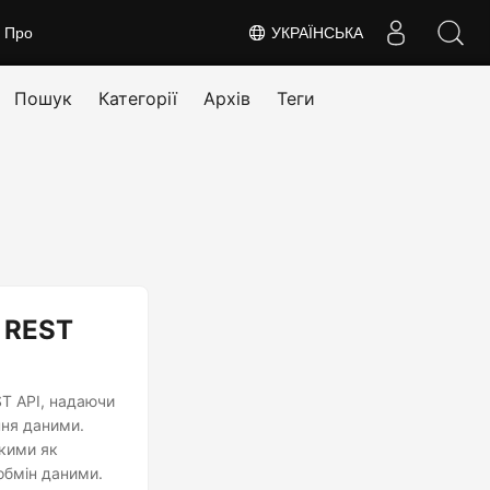
Про
УКРАЇНСЬКА
Пошук
Категорії
Архів
Теги
 REST
ST API, надаючи
ння даними.
акими як
обмін даними.