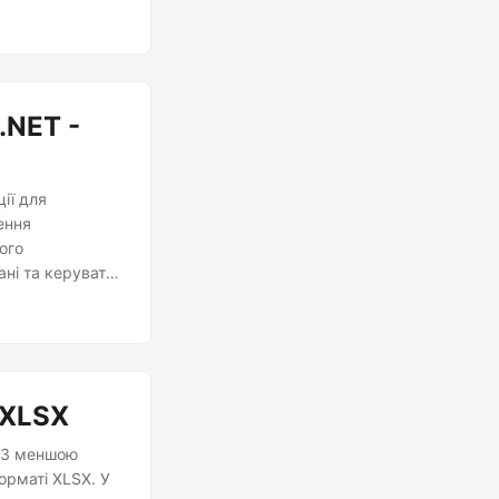
.NET -
ії для
ення
ого
ні та керувати
 XLSX
. З меншою
орматі XLSX. У