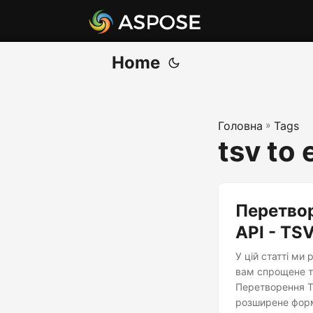
Home
Головна
»
Tags
tsv to 
Перетвор
API - TS
У цій статті ми
вам спрощене т
Перетворення T
розширене форм