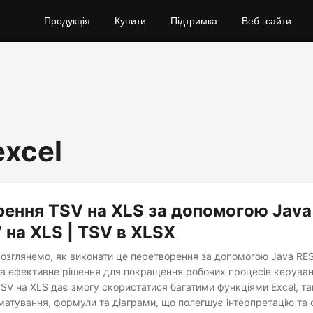
Продукція
Купити
Підтримка
Веб -сайти
excel
ення TSV на XLS за допомогою Java
V на XLS | TSV в XLSX
 розглянемо, як виконати це перетворення за допомогою Java RE
а ефективне рішення для покращення робочих процесів керува
SV на XLS дає змогу скористатися багатими функціями Excel, т
атування, формули та діаграми, що полегшує інтерпретацію та 