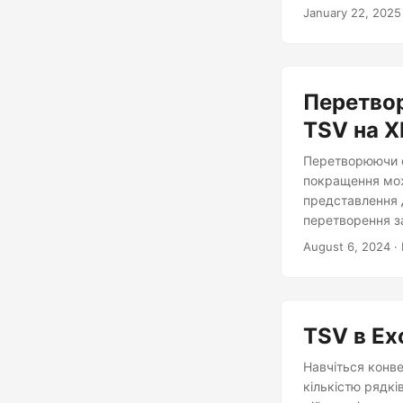
January 22, 2025
Перетвор
TSV на X
Перетворюючи ф
покращення мож
представлення 
перетворення з
ними.
August 6, 2024
· 
TSV в Ex
Навчіться конве
кількістю рядкі