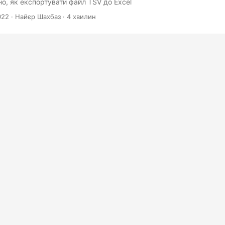
ано, як експортувати файл TSV до Excel
022
· Найєр Шахбаз · 4 хвилин