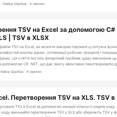
· Найєр Шахбаз · 4 хвилин
ення TSV на Excel за допомогою C# 
LS | TSV в XLSX
айли TSV на Excel, ви можете використовувати ці потужні функц
ливостей аналізу даних, оптимізації робочих процесів і покращ
даних. Ця стаття містить вичерпний посібник щодо виконання ць
а допомогою C# .NET, що дає змогу ефективно перетворювати да
Найєр Шахбаз · 4 хвилин
cel. Перетворення TSV на XLS. TSV в
ртувати TSV в Excel за допомогою меншої кількості рядків коду
в коду виконайте перетворення TSV у XLS або збережіть TSV у ф