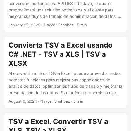
i
conversión mediante una API REST de Java, lo que le
ó
proporcionará una solución optimizada y eficiente para
mejorar sus flujos de trabajo de administración de datos. La
n
conversión de TSV a XLS le permite aprovechar las
January 22, 2025
· Nayyer Shahbaz · 5 min
funciones avanzadas de Excel, como formato avanzado,
fórmulas y gráficos, lo que hace que sus datos sean más
fáciles de interpretar y compartir.
Convierta TSV a Excel usando
C# .NET - TSV a XLS | TSV a
XLSX
Al convertir archivos TSV a Excel, puede aprovechar estas
potentes funciones para mejorar sus capacidades de
análisis de datos, optimizar los flujos de trabajo y mejorar la
presentación de los datos. Este artículo proporciona una
guía completa sobre cómo realizar esta conversión usando
August 6, 2024
· Nayyer Shahbaz · 5 min
C# .NET, lo que le permite transformar y administrar sus
datos de manera eficiente.
TSV a Excel. Convertir TSV a
XLS. TSV a XLSX