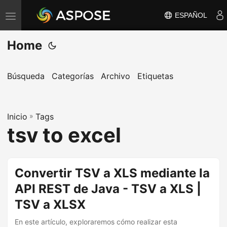
ESPAÑOL
A
l
Home
t
e
r
Búsqueda
Categorías
Archivo
Etiquetas
n
a
Inicio
r
»
Tags
tsv to excel
n
a
v
Convertir TSV a XLS mediante la
e
API REST de Java - TSV a XLS |
g
a
TSV a XLSX
c
En este artículo, exploraremos cómo realizar esta