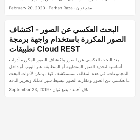
n
باستمرار لتقديم أفضل الحلول الممكنة لك. البحث العكسي عن
· Farhan Raza · بضع ثوان
February 20, 2020
الصور مفيد للعثور على الصور المكررة أو المشابهة. يمكن أن يساعد
أيضًا في مراقبة المحتوى الفاضح أو الجرافيكي. يمكنك أيضًا مواجهة
انتهاكات حقوق الطبع والنشر أو تزييف العلامات التجارية عن طريق
البحث العكسي عن الصور - اكتشاف
البحث عن الصور الموقعة رقمياً باستخدام البحث العكسي.
الصور المكررة باستخدام واجهة برمجة
تطبيقات Cloud REST
يعد البحث العكسي عن الصور واكتشاف الصور المكررة أدوات
أساسية لتحديد الصور المتشابهة أو المتطابقة عبر الويب أو داخل
المجموعات. في هذه المقالة، سنستكشف كيف يمكن لأدوات البحث
العكسي عن الصور ومقارنة الصور تبسيط سير عملك وتعزيز الدقة
في تحديد الصور المتطابقة أو المكررة.
· تلال أحمد · بضع ثوان
September 23, 2019