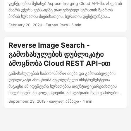
n
ფუნქციების შესახებ Aspose.Imaging Cloud API-ში. ახლა ის
მხარს უჭერს ვებსაიტზე დაფუძნებულ სურათის წყაროს
პირის სურათის ძიებისათვის. სურათის დეზქიუინგის
ფუნქცია ასევე ხდის API-ს საუკეთესო. ჩვენ უწყვეტად
February 20, 2020
· Farhan Raza · 5 min
ვმუშაობთ და ვითარებით ვუზრუნველყოფთ საუკეთესო
შესაძლო გადაწყვეტილებებს. Reverse image search is
useful for finding duplicate or similar images. It can also
Reverse Image Search -
help to monitor obscene or graphic content. You can also
გამოსახულების დუბლიკატი
counter copyrights violations or trademark counterfeit by
searching digitally signed images with the reverse search.
ამოცნობა Cloud REST API-ით
გამოსახულების საპირისპირო ძიება და გამოსახულების
დუბლიკატი ამოცნობა აუცილებელი ინსტრუმენტებია
მსგავსი ან იდენტური სურათების იდენტიფიცირებისთვის
ინტერნეტში ან კოლექციებში. ამ სტატიაში ჩვენ ვაპირებთ
გამოვიკვლიოთ, თუ როგორ შეუძლია გამოსახულების
September 23, 2019
· თილალ აჰმადი · 4 min
საპირისპირო ძიება და სურათების შედარების
ინსტრუმენტები გაამარტივოს თქვენი სამუშაო პროცესი და
გაზარდოს სიზუსტე შესატყვისი ან დუბლიკატი ფოტოების
იდენტიფიცირებისას.