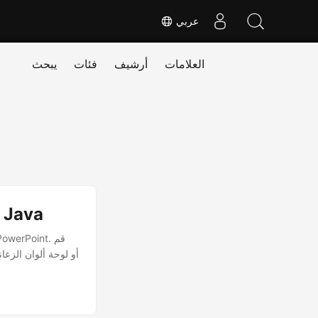
عربي
العلامات
أرشيف
فئات
يبحث
احصل على سمات PowerPoint ونظام الألوان باستخدام Java