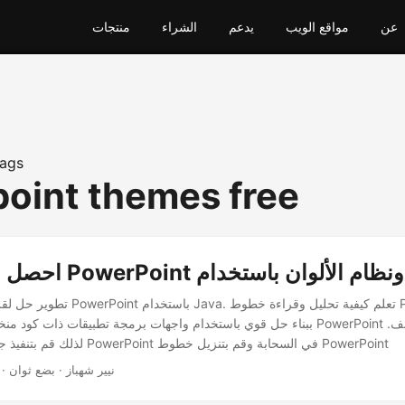
عن
مواقع الويب
يدعم
الشراء
منتجات
ags
oint themes free
تطوير حل لقراءة تفاصيل سمات PowerPoint ب
ببناء حل قوي باستخدام واجهات برمجة تطبيقات ذات كود منخفض وقراءة سمات owerPoint
لذلك قم بتنفيذ جميع عمليات معالجة PowerPoint في السحابة وقم بتنزيل خطوط PowerPoint
· نيير شهباز · بضع ثوان