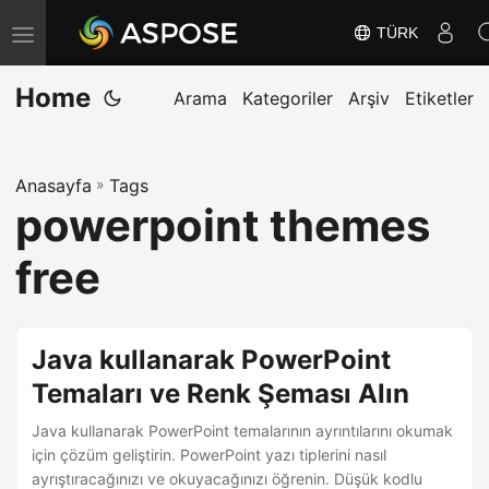
TÜRK
G
e
Home
z
Arama
Kategoriler
Arşiv
Etiketler
i
n
Anasayfa
»
Tags
m
powerpoint themes
e
y
free
i
D
e
Java kullanarak PowerPoint
ğ
Temaları ve Renk Şeması Alın
i
Java kullanarak PowerPoint temalarının ayrıntılarını okumak
ş
için çözüm geliştirin. PowerPoint yazı tiplerini nasıl
t
ayrıştıracağınızı ve okuyacağınızı öğrenin. Düşük kodlu