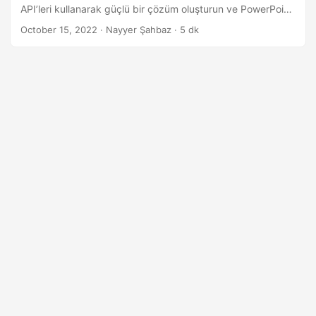
i
API’leri kullanarak güçlü bir çözüm oluşturun ve PowerPoint
r
temalarını veya fin renk paletini okuyun. Bu nedenle, tüm
October 15, 2022
· Nayyer Şahbaz · 5 dk
PowerPoint işlemlerini bulutta gerçekleştirin ve PowerPoint
yazı tiplerini indirin