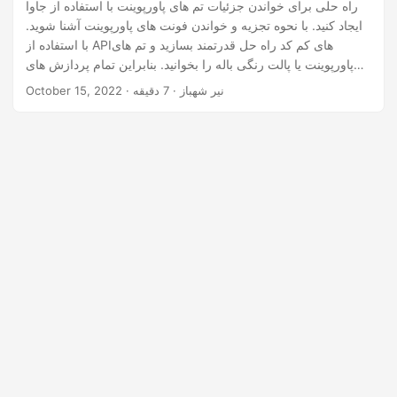
n
راه حلی برای خواندن جزئیات تم های پاورپوینت با استفاده از جاوا
ایجاد کنید. با نحوه تجزیه و خواندن فونت های پاورپوینت آشنا شوید.
با استفاده از APIهای کم کد راه حل قدرتمند بسازید و تم های
پاورپوینت یا پالت رنگی باله را بخوانید. بنابراین تمام پردازش های
پاورپوینت را در فضای ابری انجام دهید و فونت های پاورپوینت را
· نیر شهباز · 7 دقیقه
October 15, 2022
دانلود کنید