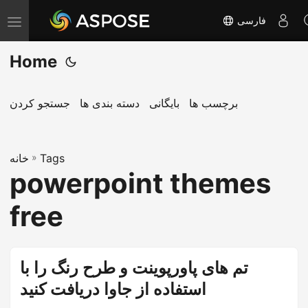
فارسی
T
o
Home
g
g
l
برچسب ها
بایگانی
دسته بندی ها
جستجو کردن
e
n
Tags
»
a
خانه
powerpoint themes
v
i
free
g
a
t
تم های پاورپوینت و طرح رنگ را با
i
استفاده از جاوا دریافت کنید
o