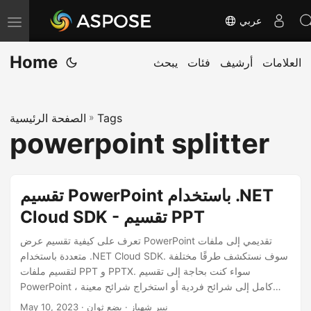
عربي
T
o
Home
العلامات
أرشيف
فئات
يبحث
g
g
l
Tags
»
الصفحة الرئيسية
e
powerpoint splitter
n
a
v
تقسيم PowerPoint باستخدام .NET
i
Cloud SDK - تقسيم PPT
g
a
تعرف على كيفية تقسيم عرض PowerPoint تقديمي إلى ملفات
متعددة باستخدام .NET Cloud SDK. سوف نستكشف طرقًا مختلفة
t
لتقسيم ملفات PPT و PPTX. سواء كنت بحاجة إلى تقسيم
i
PowerPoint كامل إلى شرائح فردية أو استخراج شرائح معينة ،
o
فسوف نغطي جميع الخطوات اللازمة لمساعدتك في تحقيق هدفك.
· نيير شهباز · بضع ثوان
May 10, 2023