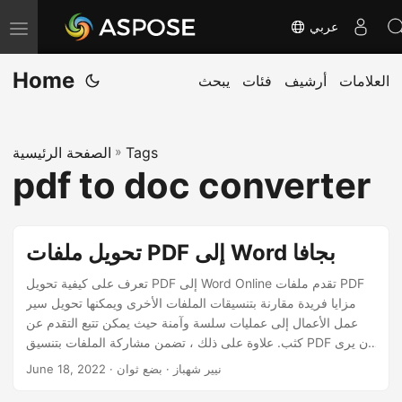
عربي
T
o
Home
العلامات
أرشيف
فئات
يبحث
g
g
l
Tags
»
الصفحة الرئيسية
e
pdf to doc converter
n
a
v
تحويل ملفات PDF إلى Word بجافا
i
g
تعرف على كيفية تحويل PDF إلى Word Online تقدم ملفات PDF
مزايا فريدة مقارنة بتنسيقات الملفات الأخرى ويمكنها تحويل سير
a
عمل الأعمال إلى عمليات سلسة وآمنة حيث يمكن تتبع التقدم عن
t
كثب. علاوة على ذلك ، تضمن مشاركة الملفات بتنسيق PDF أن يرى
i
جميع المشاهدين المستند على النحو المنشود ، بغض النظر عن
· نيير شهباز · بضع ثوان
June 18, 2022
o
التطبيق الأصلي أو العارض أو نظام التشغيل أو الجهاز المستخدم.
ومع ذلك ، يصبح تحرير PDF مهمة مرهقة لأن البرامج المتخصصة