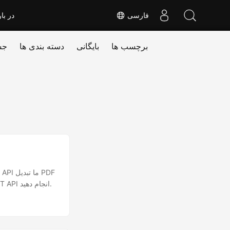
فارسی
در بار
برچسب ها
بایگانی
دسته بندی ها
جس
به DOC، PDF به DOCX را با چند خط کد ارائه می دهد. PDF به DOC را با استفاده از Java REST API انجام دهید.