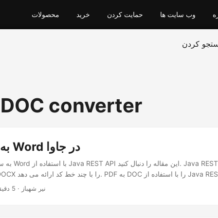
ه
وب سایت ها
حمایت کردن
خرید
محصولات
تجو کردن
 DOC converter
تبدیل PDF به Word در جاوا
· نیر شهباز · 5 دقیقه