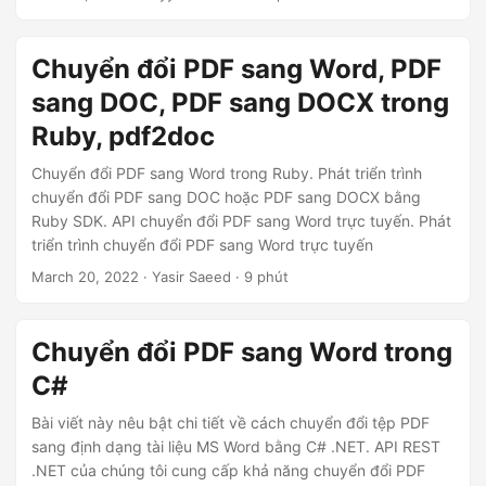
ớ
tệp ở định dạng PDF đảm bảo tất cả người xem đều nhìn
thấy tài liệu như mong muốn, bất kể ứng dụng gốc, trình
n
xem, hệ điều hành hoặc thiết bị được sử dụng.
Chuyển đổi PDF sang Word, PDF
g
sang DOC, PDF sang DOCX trong
Ruby, pdf2doc
Chuyển đổi PDF sang Word trong Ruby. Phát triển trình
chuyển đổi PDF sang DOC hoặc PDF sang DOCX bằng
Ruby SDK. API chuyển đổi PDF sang Word trực tuyến. Phát
triển trình chuyển đổi PDF sang Word trực tuyến
March 20, 2022
· Yasir Saeed · 9 phút
Chuyển đổi PDF sang Word trong
C#
Bài viết này nêu bật chi tiết về cách chuyển đổi tệp PDF
sang định dạng tài liệu MS Word bằng C# .NET. API REST
.NET của chúng tôi cung cấp khả năng chuyển đổi PDF