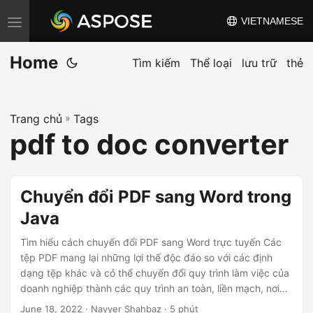
VIETNAMESE
C
h
Home
u
Tìm kiếm
Thể loại
lưu trữ
thẻ
y
ể
Trang chủ
»
Tags
n
pdf to doc converter
đ
ổ
i
Chuyển đổi PDF sang Word trong
đ
Java
i
ề
Tìm hiểu cách chuyển đổi PDF sang Word trực tuyến Các
u
tệp PDF mang lại những lợi thế độc đáo so với các định
dạng tệp khác và có thể chuyển đổi quy trình làm việc của
h
doanh nghiệp thành các quy trình an toàn, liền mạch, nơi
ư
có thể theo dõi chặt chẽ tiến trình. Ngoài ra, việc chia sẻ
June 18, 2022
· Nayyer Shahbaz · 5 phút