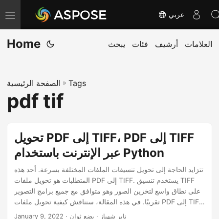
عربي
T
o
Home
العلامات
أرشيف
فئات
يبحث
g
g
l
Tags
»
الصفحة الرئيسية
e
pdf tif
n
a
v
تحويل PDF إلى TIFF، PDF إلى TIFF
i
عبر الإنترنت باستخدام Python
g
a
تتزايد الحاجة إلى تحويل تنسيقات الملفات المختلفة بسرعة. أحد هذه
المتطلبات هو تحويل ملفات PDF إلى TIFF. يستخدم تنسيق TIFF
t
على نطاق واسع لتخزين الصور وهو متوافق مع جميع برامج التصوير
i
تقريبًا. في هذه المقالة، سنناقش كيفية تحويل ملفات PDF إلى TIFF
o
باستخدام لغة برمجة Python. سنستكشف المكتبات والطرق
· ناير شهباز · بضع ثوان
January 9, 2022