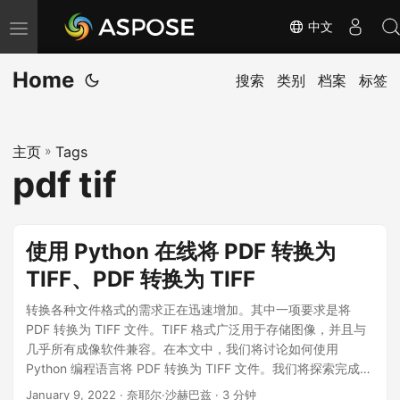
中文
切
换
Home
导
搜索
类别
档案
标签
航
主页
»
Tags
pdf tif
使用 Python 在线将 PDF 转换为
TIFF、PDF 转换为 TIFF
转换各种文件格式的需求正在迅速增加。其中一项要求是将
PDF 转换为 TIFF 文件。TIFF 格式广泛用于存储图像，并且与
几乎所有成像软件兼容。在本文中，我们将讨论如何使用
Python 编程语言将 PDF 转换为 TIFF 文件。我们将探索完成此
任务的不同库和方法，并提供分步指南来帮助您完成转换过
January 9, 2022
· 奈耶尔·沙赫巴兹 · 3 分钟