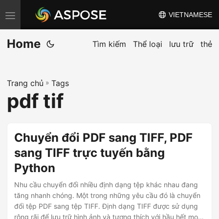
VIETNAMESE
C
h
Home
u
Tìm kiếm
Thể loại
lưu trữ
thẻ
y
ể
Trang chủ
»
Tags
n
pdf tif
đ
ổ
i
Chuyển đổi PDF sang TIFF, PDF
đ
sang TIFF trực tuyến bằng
i
Python
ề
u
Nhu cầu chuyển đổi nhiều định dạng tệp khác nhau đang
h
tăng nhanh chóng. Một trong những yêu cầu đó là chuyển
đổi tệp PDF sang tệp TIFF. Định dạng TIFF được sử dụng
ư
rộng rãi để lưu trữ hình ảnh và tương thích với hầu hết mọi