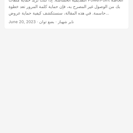
n
بك من الوصول غير المصرح به، فإن حماية كلمة المرور تعد خطوة
حاسمة. في هذه المقالة، سنستكشف كيفية حماية عروض
PowerPoint التقديمية بكلمة مرور باستخدام .NET REST API.
· ناير شهباز · بضع ثوان
June 20, 2023