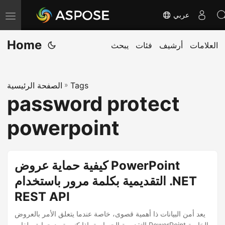
عربي
T
o
Home
العلامات
أرشيف
فئات
يبحث
g
g
l
Tags
»
الصفحة الرئيسية
e
password protect
n
a
powerpoint
v
i
g
كيفية حماية عروض PowerPoint
a
التقديمية بكلمة مرور باستخدام .NET
t
REST API
i
o
يعد أمن البيانات ذا أهمية قصوى، خاصة عندما يتعلق الأمر بالعروض
التقديمية الحساسة. إذا كنت تريد حماية ملفات PowerPoint الخاصة