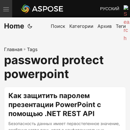
РУССКИЙ
П
е
Home
р
Поиск
Категории
Архив
Теги
е
к
Главная
»
Tags
л
password protect
ю
ч
powerpoint
и
т
ь
Как защитить паролем
н
презентации PowerPoint с
а
помощью .NET REST API
в
и
Безопасность данных имеет первостепенное значение,
особенно когда речь идет о конфиденциальных