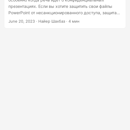
г
презентациях. Если вы хотите защитить свои файлы
а
PowerPoint от несанкционированного доступа, защита
ц
паролем является важным шагом. В этой статье мы
June 20, 2023
· Найер Шахбаз · 4 мин
рассмотрим, как защитить паролем презентации
и
PowerPoint с помощью .NET REST API.
ю