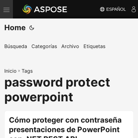
ESPAÑOL
A
l
Home
t
e
r
Búsqueda
Categorías
Archivo
Etiquetas
n
a
Inicio
r
»
Tags
password protect
n
a
powerpoint
v
e
g
Cómo proteger con contraseña
a
presentaciones de PowerPoint
c