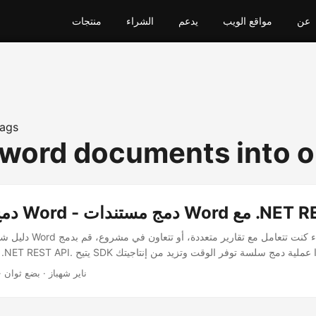
عن
مواقع الويب
يدعم
الشراء
منتجات
ags
word documents into 
تندات Word مع .NET REST API
دليل شامل لدمج مستندات Word
· ناير شهباز · بضع ثوان