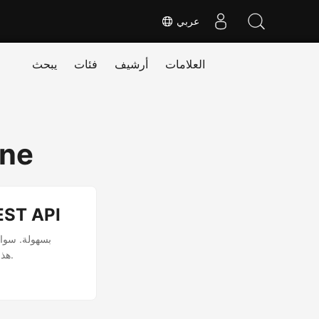
عربي
العلامات
أرشيف
فئات
يبحث
one
دمج مستندات Word - دمج مس
مستندات Word مع .NET REST API. يتيح SDK هذا عملية دمج سلسة توفر الوقت وتزيد من إنتاجيتك.