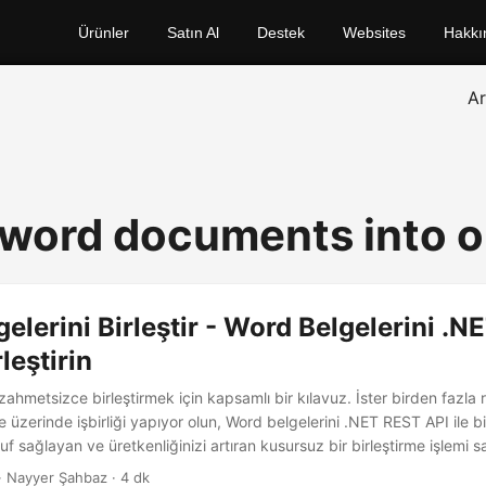
Ürünler
Satın Al
Destek
Websites
Hakkı
A
word documents into 
elerini Birleştir - Word Belgelerini .
rleştirin
zahmetsizce birleştirmek için kapsamlı bir kılavuz. İster birden fazla r
je üzerinde işbirliği yapıyor olun, Word belgelerini .NET REST API ile bi
 sağlayan ve üretkenliğinizi artıran kusursuz bir birleştirme işlemi sa
· Nayyer Şahbaz · 4 dk