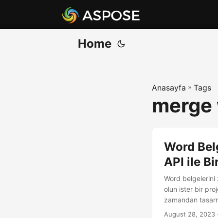
Home
Anasayfa
»
Tags
merge 
Word Belg
API ile Bi
Word belgelerini 
olun ister bir pro
zamandan tasarruf
August 28, 2023