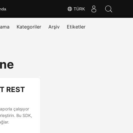
nda
TÜRK
rama
Kategoriler
Arşiv
Etiketler
one
NET REST
aporla çalışıyor
rleştirin. Bu SDK,
ğlar.