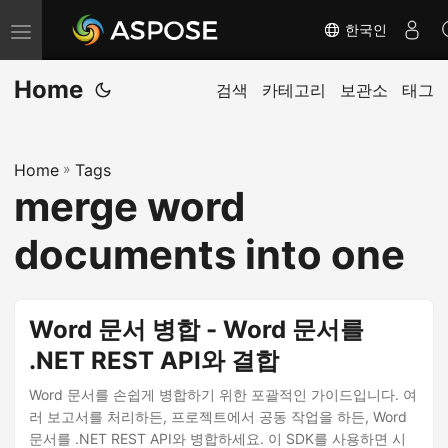
한국인
내
비
Home
게
검색
카테고리
보관소
태그
이
션
Home
»
Tags
전
merge word
환
documents into one
Word 문서 병합 - Word 문서를
.NET REST API와 결합
Word 문서를 손쉽게 병합하기 위한 포괄적인 가이드입니다. 여
러 보고서를 처리하든, 프로젝트에서 공동 작업을 하든, Word
문서를 .NET REST API와 병합하세요. 이 SDK를 사용하면 시