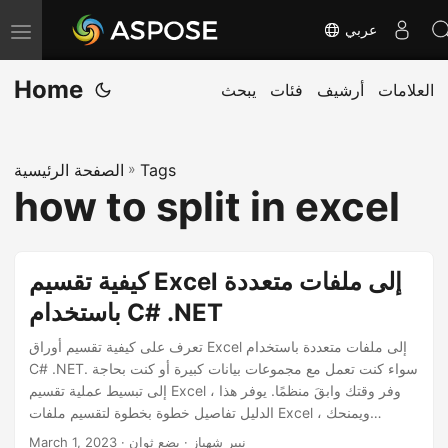
عربي
T
o
Home
العلامات
أرشيف
فئات
يبحث
g
g
l
Tags
»
الصفحة الرئيسية
e
how to split in excel
n
a
v
كيفية تقسيم Excel إلى ملفات متعددة
i
باستخدام C# .NET
g
a
تعرف على كيفية تقسيم أوراق Excel إلى ملفات متعددة باستخدام
C# .NET. سواء كنت تعمل مع مجموعات بيانات كبيرة أو كنت بحاجة
t
إلى تبسيط عملية تقسيم Excel ، وفر وقتك وابقَ منظمًا. يوفر هذا
i
الدليل تفاصيل خطوة بخطوة لتقسيم ملفات Excel ، ويمنحك
o
تلميحات لتحسين عمليتك. بنهاية هذا البرنامج التعليمي ، ستكون لديك
· نيير شهباز · بضع ثوان
March 1, 2023