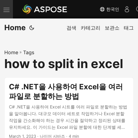
한국인
내
비
Home
게
검색
카테고리
보관소
태그
이
션
Home
»
Tags
전
how to split in excel
환
C# .NET을 사용하여 Excel을 여러
파일로 분할하는 방법
C# .NET을 사용하여 Excel 시트를 여러 파일로 분할하는 방법
을 알아봅니다. 대규모 데이터 세트로 작업하거나 Excel 분할
작업을 간소화해야 하는 경우 시간을 절약하고 정리된 상태를
유지하세요. 이 가이드는 Excel 파일 분할에 대한 단계별 세부
정보를 제공하고 프로세스를 최적화하기 위한 팁을 제공합니
March 1, 2023
· 나이어 샤바즈 · 4 min