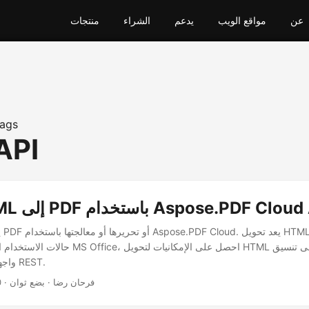
عن
مواقع الويب
يدعم
الشراء
منتجات
ags
API
HTM إلى PDF باستخدام Aspose.PDF Cloud API
ي
حالات الاستخدام الشهيرة. بدون أتمتة MS Office، اح
واجهة برمجة التطبيقات REST.
· فرحان رضا · بضع ثوان
0