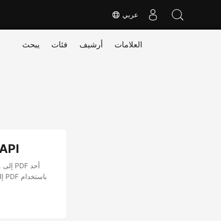
عربي
العلامات
أرشيف
فئات
يبحث
تحويل L