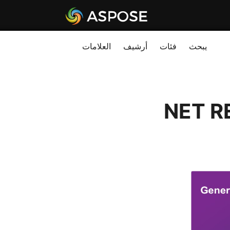
يبحث
فئات
أرشيف
العلامات
اركود باستخدام .NET REST