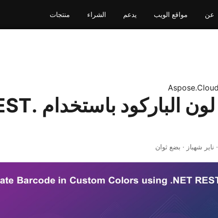
عن
مواقع الويب
يدعم
الشراء
منتجات
Aspose.Clou
تخصيص لون الب
· ناير شهباز · بضع ثوان