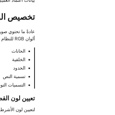
بيانات اعتماد العم
تخصيص الباركو
ألوان RGB للنظام لعناصر الباركود الرئيسية، بما في ذلك:
الحانات
الخلفية
الحدود
تسمية النص
التسميات التو
تعيين لون الق
لتعيين لون الأشرطة