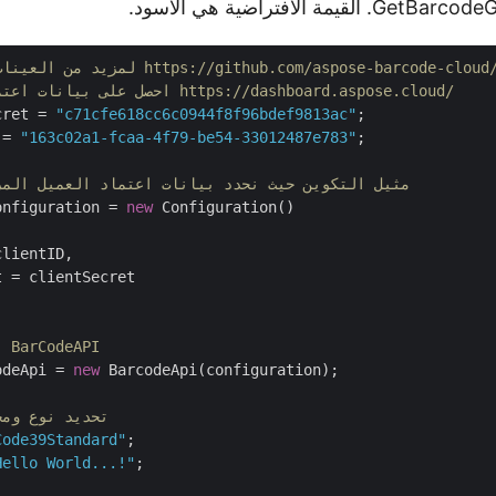
مة الافتراضية هي الأسود.
https://github.com/aspose-barcode-cloud/aspose-barcode-clou
// احصل على بيانات اعتماد العميل من https://dashboard.aspose.cloud/
cret = 
"c71cfe618cc6c0944f8f96bdef9813ac"
 = 
"163c02a1-fcaa-4f79-be54-33012487e783"
;

// مثيل التكوين حيث نحدد بيانات اعتماد العميل الم
onfiguration = 
new
 Configuration()

lientID,

 = clientSecret

// إنشاء مثيل لـ BarCodeAPI
odeApi = 
new
 BarcodeApi(configuration);

// تحديد نوع و
Code39Standard"
Hello World...!"
;
