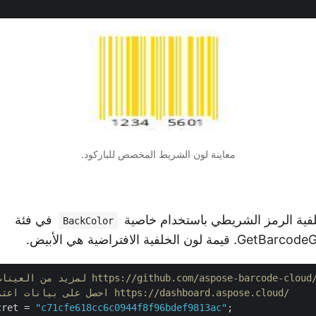
معاينة لون الشريط المخصص للباركود.
فية الرمز الشريطي باستخدام خاصية
في فئة
BackColor
الخلفية الافتراضية هي الأبيض.
https://github.com/aspose-barcode-cloud/aspose-barcode-clou
// احصل على بيانات اعتماد العميل من https://dashboard.aspose.cloud/
cret = 
"c71cfe618cc6c0944f8f96bdef9813ac"