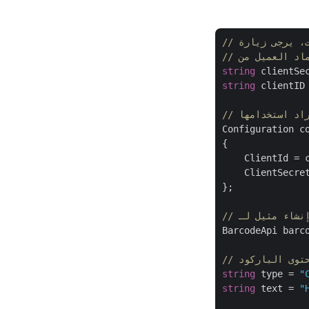
string
 clientSe
string
 clientID
راد استخدامها
Configuration c
{

    ClientId = c
    ClientSecret
};

BarcodeApi barc
محتوى الباركود
string
 type = 
"
string
 text = 
"