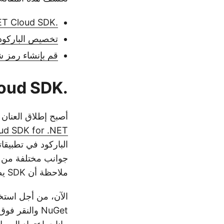
.NET Cloud SDK لتخصيص الباركود
تخصيص الباركود في T
قم بإنشاء رمز ش
.NET Cloud SDK لتخصيص الباركود
أصبح إطلاق العنان
ud SDK for .NET
جوانب مختلفة من ال
ملاحظة أن SDK يضمن إنشاء باركود متسق ودقيق، مع الالتزام بمعايير الصناعة.
NuGet والنقر فوق الزر “إضافة حزمة”. ثانيًا، نحتاج إلى زيارة