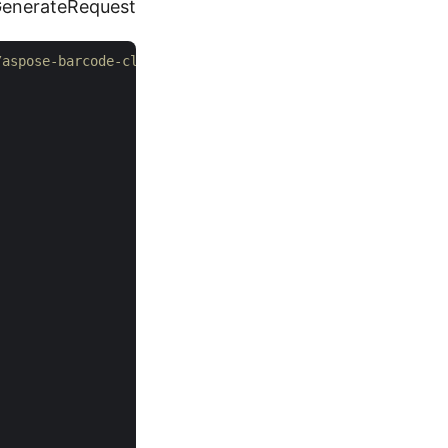
GetBarcodeGenerateRequest. القي
// لمزيد من العينات، يرجى زيارة d-dotnet