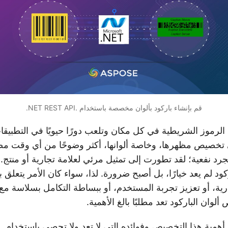
قم بإنشاء باركود بألوان مخصصة باستخدام .NET REST API.
الرموز الشريطية في كل مكان وتلعب دورًا حيويًا في التطبيقا
تخصيص مظهرها، وخاصة ألوانها، أكثر وضوحًا من أي وقت مض
 نفعية؛ لقد تطورت إلى تمثيل مرئي لعلامة تجارية أو منتج. 
ود لم يعد خيارًا، بل أصبح ضرورة. لذا، سواء كان الأمر يتعلق 
ارية، أو تعزيز تجربة المستخدم، أو ببساطة التكامل بسلاسة مع
وان الباركود تعد مطلبًا بالغ الأهمية.
ة هذا التخصيص وفوائده التي لا تعد ولا تحصى باستخدام .NET REST API.