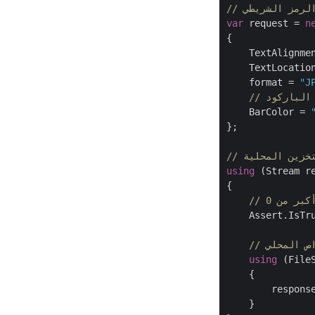
الرمز الشريطي
var
 request = 
n
{

    TextAlignme
    TextLocatio
    format = 
"J
 الباركود
    BarColor = 
};

تخزين المحلية
using
 (Stream r
{

كبر من 0
    Assert.IsTr
اص المحلي
using
 (File
    {

        response
    }
