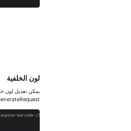
لون الخلفية
يمكن تعديل لون خل
GetBarcodeGenerateRequest. قيمة لون 
// لمزيد من العينات، يرجى زيارة d-dotnet