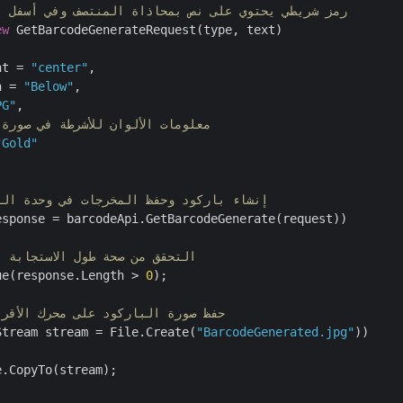
// رمز شريطي يحتوي على نص بمحاذاة المنتصف وفي أسفل 
ew
 GetBarcodeGenerateRequest(type, text)

nt = 
"center"
,

n = 
"Below"
,

PG"
,

// معلومات الألوان للأشرطة في صورة
"Gold"
// إنشاء باركود وحفظ المخرجات في وحدة ال
esponse = barcodeApi.GetBarcodeGenerate(request))

// التحقق من صحة طول الاستجابة أ
ue(response.Length > 
0
);

// حفظ صورة الباركود على محرك الأقر
Stream stream = File.Create(
"BarcodeGenerated.jpg"
))

.CopyTo(stream);
