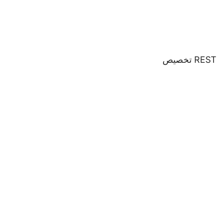
عادةً ما تحتوي صور الباركود على نظام ألوان بالأبيض والأسود. ومع ذلك، تتيح REST API تخصيص