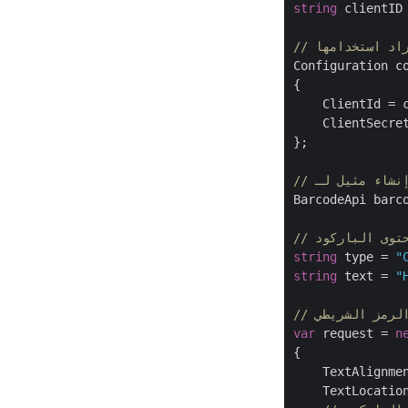
string
 clientID
راد استخدامها
Configuration c
{

    ClientId = c
    ClientSecret
};

BarcodeApi barc
محتوى الباركود
string
 type = 
"
string
 text = 
"
الرمز الشريطي
var
 request = 
n
{

    TextAlignme
    TextLocatio