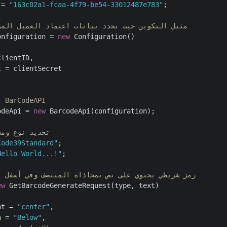
 = 
"163c02a1-fcaa-4f79-be54-33012487e783"
;

// مثيل التكوين حيث نحدد بيانات اعتماد العميل الم
onfiguration = 
new
 Configuration()

lientID,

 = clientSecret

// إنشاء مثيل لـ BarCodeAPI
odeApi = 
new
 BarcodeApi(configuration);

// تحديد نوع و
Code39Standard"
Hello World...!"
;

// رمز شريطي يحتوي على نص بمحاذاة المنتصف وفي أسفل 
ew
 GetBarcodeGenerateRequest(type, text)

nt = 
"center"
,

n = 
"Below"
,
