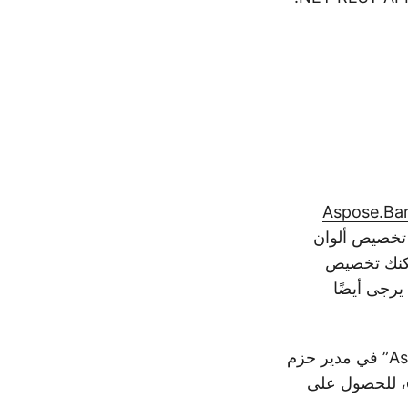
Aspose.Ba
 تخصيص ألوان
 الألوان، ويمكنك تخصيص
يرجى أيضًا
الآن، من أجل استخدام SDK، نحتاج أولاً إلى البحث عن “Aspose.BarCode-Cloud” في مدير حزم
، للحصول على