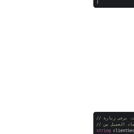
string
 clientSe