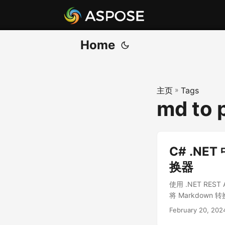
Home
主页
»
Tags
md to 
C# .NET
换器
使用 .NET RES
将 Markdow
February 20, 202