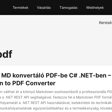
Termékek
Vásárlás
Támogatás
Webhelyek
Keresé
pdf
 MD konvertáló PDF-be C# .NET-ben –
 to PDF Converter
 válthat át a könnyű Markdown szerkesztésről a professzionális P
a .NET REST API segítségével. Fedezze fel a Markdown PDF form
folyamatát a .NET REST API használatával, betekintést és technikáka
nkafolyamatának egyszerűsítéséhez és a termelékenység növelé