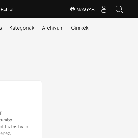
Ról ről
MAGYAR
s
Kategóriák
Archívum
Címkék
DF
átumba
t biztosítva a
séhez.