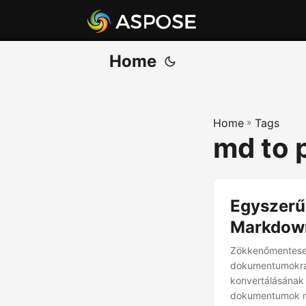
Home
Home
»
Tags
md to 
Egyszerű
Markdown
Zökkenőmentesen
dokumentumokra 
konvertálásának 
dokumentumok mu