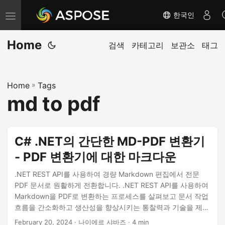
한국인
내
비
Home
게
검색
카테고리
보관소
태그
이
션
Home
»
Tags
전
md to pdf
환
C# .NET의 간단한 MD-PDF 변환기
- PDF 변환기에 대한 마크다운
.NET REST API를 사용하여 경량 Markdown 편집에서 전문
PDF 문서로 원활하게 전환합니다. .NET REST API를 사용하여
Markdown을 PDF로 변환하는 프로세스를 살펴보고 문서 작업
흐름을 간소화하고 생산성을 향상시키는 통찰력과 기술을 제공
합니다.
February 20, 2024
· 나이에르 샤바즈 · 4 min