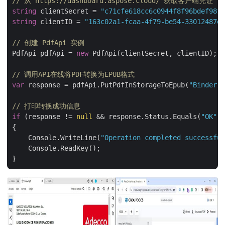
// 从 https://dashboard.aspose.cloud/ 获取客户端凭证
string
 clientSecret = 
"c71cfe618cc6c0944f8f96bdef9813
string
 clientID = 
"163c02a1-fcaa-4f79-be54-33012487e7
// 创建 PdfApi 实例
PdfApi pdfApi = 
new
 PdfApi(clientSecret, clientID);

// 调用API在线将PDF转换为EPUB格式
var
 response = pdfApi.PutPdfInStorageToEpub(
"Binder1.
// 打印转换成功信息
if
 (response != 
null
 && response.Status.Equals(
"OK"
))

{

    Console.WriteLine(
"Operation completed successful
    Console.ReadKey();
