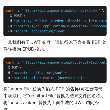
curl
 -v 
"https://api.aspose.cloud/connect/token"
 \

 -X POST \

 -d 
"grant_type=client_credentials&client_id=163c02a1
 -H 
"Content-Type: application/x-www-form-urlencoded"
 -H 
"Accept: application/json"
一旦我们有了 JWT 令牌，请执行以下命令将 PDF 文
件转换为 EPUB 格式。
curl
 -v 
"https://api.aspose.cloud/v3.0/pdf/{sourceFil
-X PUT \

-H 
"accept: application/json"
 \

-H 
"authorization: Bearer {accessToken}"
将“sourceFile”替换为输入 PDF 的名称(可在云存储
中获取)，将“resultantFile”替换为结果文件的名称，
将“accessToken”替换为上面生成的 JWT 访问令
牌。