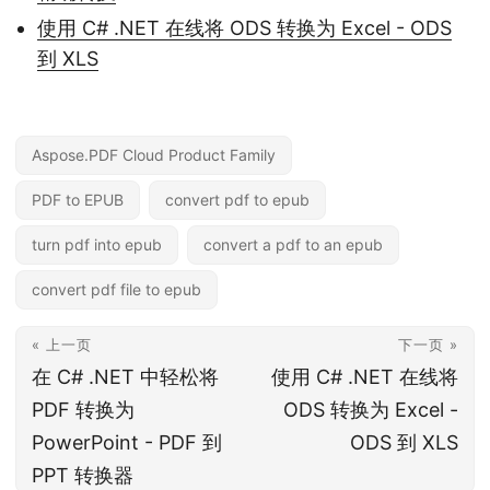
使用 C# .NET 在线将 ODS 转换为 Excel - ODS
到 XLS
Aspose.PDF Cloud Product Family
PDF to EPUB
convert pdf to epub
turn pdf into epub
convert a pdf to an epub
convert pdf file to epub
« 上一页
下一页 »
在 C# .NET 中轻松将
使用 C# .NET 在线将
PDF 转换为
ODS 转换为 Excel -
PowerPoint - PDF 到
ODS 到 XLS
PPT 转换器