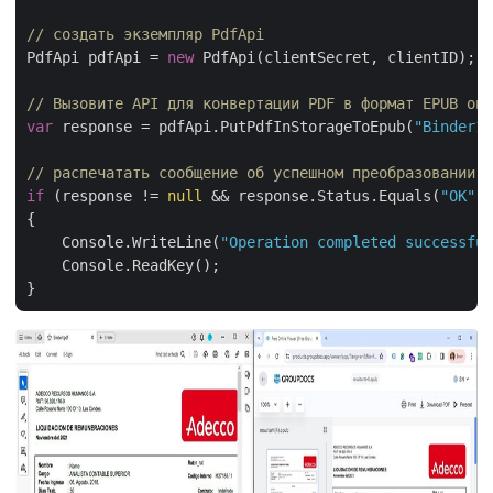
// создать экземпляр PdfApi
PdfApi pdfApi = 
new
 PdfApi(clientSecret, clientID);

// Вызовите API для конвертации PDF в формат EPUB онл
var
 response = pdfApi.PutPdfInStorageToEpub(
"Binder1.
// распечатать сообщение об успешном преобразовании
if
 (response != 
null
 && response.Status.Equals(
"OK"
))

{

    Console.WriteLine(
"Operation completed successful
    Console.ReadKey();
