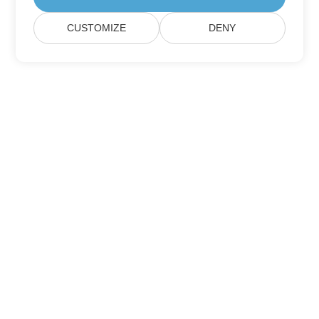
CUSTOMIZE
DENY
Дом
Товары
Новые Релизы
Ценообразование
Док