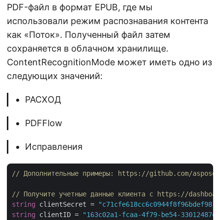
PDF-файл в формат EPUB, где мы
использовали режим распознавания контента
как «Поток». Полученный файл затем
сохраняется в облачном хранилище.
ContentRecognitionMode может иметь одно из
следующих значений:
РАСХОД
PDFFlow
Исправления
// Дополнительные примеры: https://github.com/aspose-
// Получите учетные данные клиента с https://dashboar
string
 clientSecret = 
"c71cfe618cc6c0944f8f96bdef9813
string
 clientID = 
"163c02a1-fcaa-4f79-be54-33012487e7