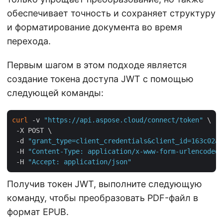
обеспечивает точность и сохраняет структуру
и форматирование документа во время
перехода.
Первым шагом в этом подходе является
создание токена доступа JWT с помощью
следующей команды:
curl
 -v 
"https://api.aspose.cloud/connect/token"
 \

 -X POST \

 -d 
"grant_type=client_credentials&client_id=163c02a1
 -H 
"Content-Type: application/x-www-form-urlencoded"
 -H 
"Accept: application/json"
Получив токен JWT, выполните следующую
команду, чтобы преобразовать PDF-файл в
формат EPUB.