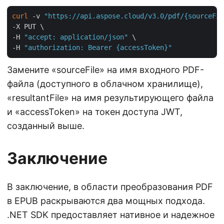
curl
 -v 
"https://api.aspose.cloud/v3.0/pdf/{sourceFil
-X PUT \

-H 
"accept: application/json"
 \

-H 
"authorization: Bearer {accessToken}"
Замените «sourceFile» на имя входного PDF-
файла (доступного в облачном хранилище),
«resultantFile» на имя результирующего файла
и «accessToken» на токен доступа JWT,
созданный выше.
Заключение
В заключение, в области преобразования PDF
в EPUB раскрываются два мощных подхода.
.NET SDK предоставляет нативное и надежное