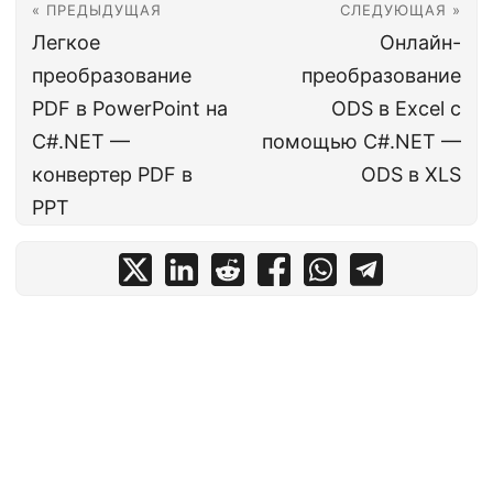
« ПРЕДЫДУЩАЯ
СЛЕДУЮЩАЯ »
Легкое
Онлайн-
преобразование
преобразование
PDF в PowerPoint на
ODS в Excel с
C#.NET —
помощью C#.NET —
конвертер PDF в
ODS в XLS
PPT