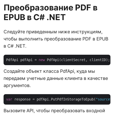
Преобразование PDF в
EPUB в C# .NET
Следуйте приведенным ниже инструкциям,
чтобы выполнить преобразование PDF в EPUB
в C# .NET.
PdfApi pdfApi = 
new
Создайте объект класса PdfApi, куда мы
передаем учетные данные клиента в качестве
аргументов.
var
 response = pdfApi.PutPdfInStorageToEpub(
"sourcefi
Вызовите API, чтобы преобразовать входной