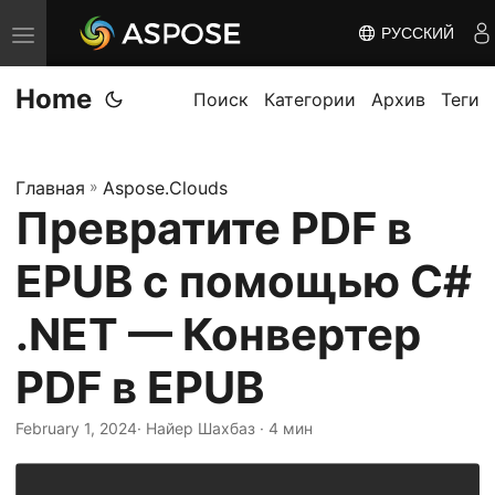
РУССКИЙ
П
е
Home
р
Поиск
Категории
Архив
Теги
е
к
Главная
»
Aspose.Clouds
л
Превратите PDF в
ю
ч
EPUB с помощью C#
и
т
.NET — Конвертер
ь
PDF в EPUB
н
а
February 1, 2024
· Найер Шахбаз · 4 мин
в
и