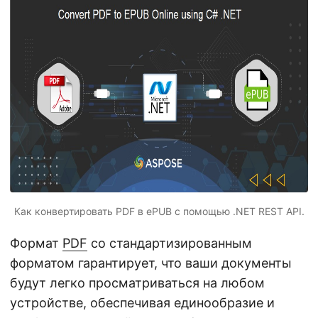
г
а
ц
и
ю
Как конвертировать PDF в ePUB с помощью .NET REST API.
Формат
PDF
со стандартизированным
форматом гарантирует, что ваши документы
будут легко просматриваться на любом
устройстве, обеспечивая единообразие и