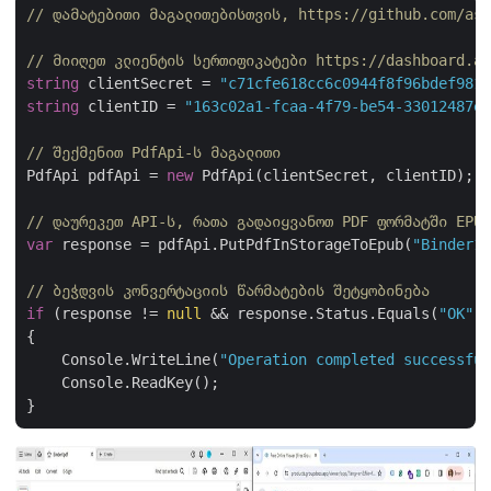
// დამატებითი მაგალითებისთვის, https://github.com/asp
// მიიღეთ კლიენტის სერთიფიკატები https://dashboard.as
string
 clientSecret = 
"c71cfe618cc6c0944f8f96bdef9813
string
 clientID = 
"163c02a1-fcaa-4f79-be54-33012487e7
// შექმენით PdfApi-ს მაგალითი
PdfApi pdfApi = 
new
 PdfApi(clientSecret, clientID);

// დაურეკეთ API-ს, რათა გადაიყვანოთ PDF ფორმატში EPUB
var
 response = pdfApi.PutPdfInStorageToEpub(
"Binder1.
// ბეჭდვის კონვერტაციის წარმატების შეტყობინება
if
 (response != 
null
 && response.Status.Equals(
"OK"
))

{

    Console.WriteLine(
"Operation completed successful
    Console.ReadKey();
