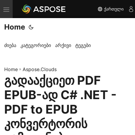
ქართული
T
o
Home
g
g
l
ძიება
კატეგორიები
არქივი
ტეგები
e
n
Home
a
»
Aspose.Clouds
გადააქციეთ PDF
v
i
EPUB-ად C# .NET -
g
a
PDF to EPUB
t
კონვერტორის
i
o