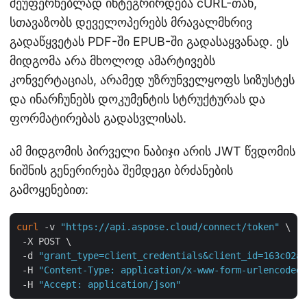
შეუფერხებლად ინტეგრირდება cURL-თან,
სთავაზობს დეველოპერებს მრავალმხრივ
გადაწყვეტას PDF-ში EPUB-ში გადასაყვანად. ეს
მიდგომა არა მხოლოდ ამარტივებს
კონვერტაციას, არამედ უზრუნველყოფს სიზუსტეს
და ინარჩუნებს დოკუმენტის სტრუქტურას და
ფორმატირებას გადასვლისას.
ამ მიდგომის პირველი ნაბიჯი არის JWT წვდომის
ნიშნის გენერირება შემდეგი ბრძანების
გამოყენებით:
curl
 -v 
"https://api.aspose.cloud/connect/token"
 \

 -X POST \

 -d 
"grant_type=client_credentials&client_id=163c02a1
 -H 
"Content-Type: application/x-www-form-urlencoded"
 -H 
"Accept: application/json"