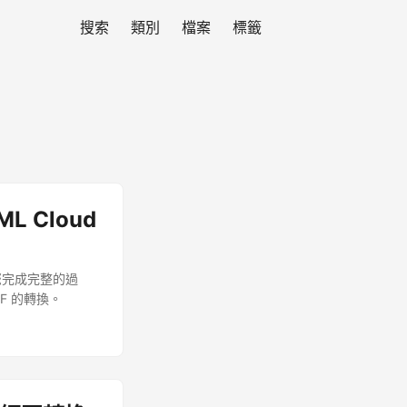
搜索
類別
檔案
標籤
ML Cloud
引導您完成完整的過
DF 的轉換。