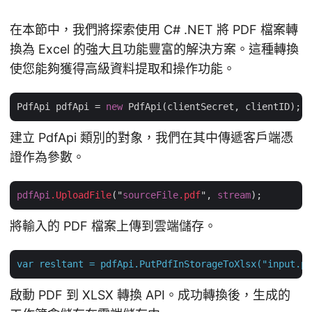
在本節中，我們將探索使用 C# .NET 將 PDF 檔案轉
換為 Excel 的強大且功能豐富的解決方案。這種轉換
使您能夠獲得高級資料提取和操作功能。
PdfApi pdfApi = 
new
建立 PdfApi 類別的對象，我們在其中傳遞客戶端憑
證作為參數。
pdfApi
.UploadFile
("
sourceFile
.pdf
", 
stream
將輸入的 PDF 檔案上傳到雲端儲存。
var
resltant
=
pdfApi.PutPdfInStorageToXlsx("input.pd
啟動 PDF 到 XLSX 轉換 API。成功轉換後，生成的