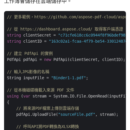
工作簿會儲存在雲端儲存中。
// 更多範例，https://github.com/aspose-pdf-cloud/aspose
// 從 https://dashboard.aspose.cloud/ 取得客戶端憑證
string
 clientSecret = 
"c71cfe618cc6c0944f8f96bdef9813
string
 clientID = 
"163c02a1-fcaa-4f79-be54-33012487e7
// 建立 PdfApi 的實例
PdfApi pdfApi = 
new
 PdfApi(clientSecret, clientID);

// 輸入JPG影像的名稱
String inputFile = 
"Binder1-1.pdf"
;

// 從本機磁碟機載入來源 PDF 文件
using
 (
var
 stream = System.IO.File.OpenRead(inputFile
{

// 將來源PDF檔案上傳到雲端存儲
    pdfApi.UploadFile(
"sourceFile.pdf"
, stream);

// 呼叫API將PDF轉換為XLSX轉換