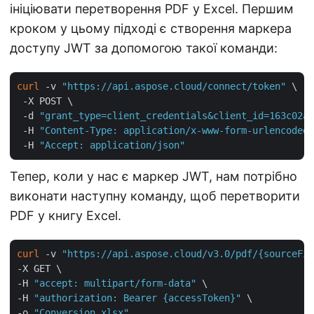
ініціювати перетворення PDF у Excel. Першим
кроком у цьому підході є створення маркера
доступу JWT за допомогою такої команди:
curl
 -v 
"https://api.aspose.cloud/connect/token"
 \

 -X POST \

 -d 
"grant_type=client_credentials&client_id=163c02a1
 -H 
"Content-Type: application/x-www-form-urlencoded"
 -H 
"Accept: application/json"
Тепер, коли у нас є маркер JWT, нам потрібно
виконати наступну команду, щоб перетворити
PDF у книгу Excel.
curl
 -v 
"https://api.aspose.cloud/v3.0/pdf/{sourceFil
-X GET \

-H 
"accept: multipart/form-data"
 \

-H 
"authorization: Bearer {accessToken}"
 \

-o 
"Conversion.xlsx"