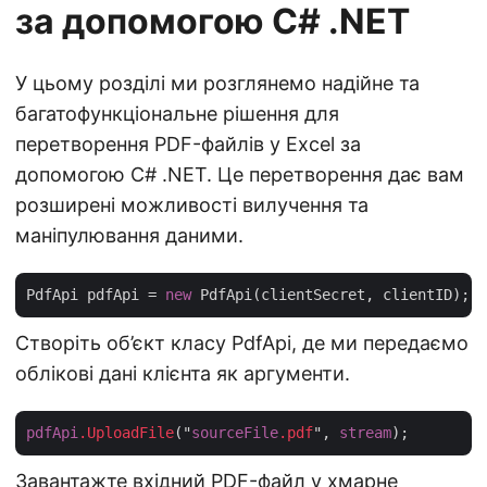
за допомогою C# .NET
У цьому розділі ми розглянемо надійне та
багатофункціональне рішення для
перетворення PDF-файлів у Excel за
допомогою C# .NET. Це перетворення дає вам
розширені можливості вилучення та
маніпулювання даними.
PdfApi pdfApi = 
new
Створіть об’єкт класу PdfApi, де ми передаємо
облікові дані клієнта як аргументи.
pdfApi
.UploadFile
("
sourceFile
.pdf
", 
stream
Завантажте вхідний PDF-файл у хмарне