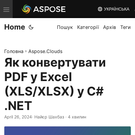
УКРАЇНСЬКА
T
o
Home
g
Пошук
Категорії
Архів
Теги
g
l
Головна
»
Aspose.Clouds
e
Як конвертувати
n
a
PDF у Excel
v
i
(XLS/XLSX) у C#
g
.NET
a
t
April 26, 2024
· Найєр Шахбаз · 4 хвилин
i
o