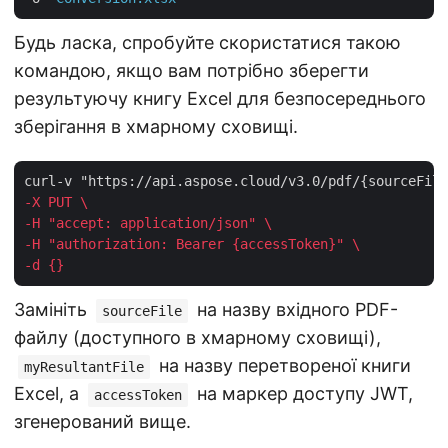
Будь ласка, спробуйте скористатися такою
командою, якщо вам потрібно зберегти
результуючу книгу Excel для безпосереднього
зберігання в хмарному сховищі.
-X PUT \
-H "accept: application/json" \
-H "authorization: Bearer {accessToken}" \
-d {}
Замініть
на назву вхідного PDF-
sourceFile
файлу (доступного в хмарному сховищі),
на назву перетвореної книги
myResultantFile
Excel, а
на маркер доступу JWT,
accessToken
згенерований вище.