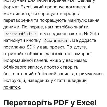
інструмент для перетворення PDF-файлів у
формат Excel, який пропонує комплексні
можливості, які спрощують процес
перетворення та покращують маніпулювання
даними. По-перше, нам потрібно знайти
в менеджері пакетів NuGet і
Aspose.Pdf-Cloud
натиснути кнопку
. Це додасть
Додати пакет
посилання SDK у ваш проект. По-друге,
отримайте облікові дані клієнта з
хмарної
інформаційної панелі
. Якщо у вас немає
облікового запису, просто створіть
безкоштовний обліковий запис, дотримуючись
інструкцій, наведених у статті
швидкий
початок
.
Перетворіть PDF у Excel