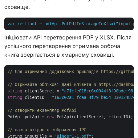
сховище.
var
resltant
=
pdfApi.PutPdfInStorageToXlsx("input.pd
Ініціювати API перетворення PDF у XLSX. Після
успішного перетворення отримана робоча
книга зберігається в хмарному сховищі.
// Для отримання додаткових прикладів https://github.
// Отримайте облікові дані клієнта з https://dashboar
string
 clientSecret = 
"c71cfe618cc6c0944f8f96bdef9813
string
 clientID = 
"163c02a1-fcaa-4f79-be54-33012487e7
// створити екземпляр PdfApi
PdfApi pdfApi = 
new
 PdfApi(clientSecret, clientID);

// назва вхідного зображення JPG
String inputFile = 
"Binder1-1.pdf"
;
