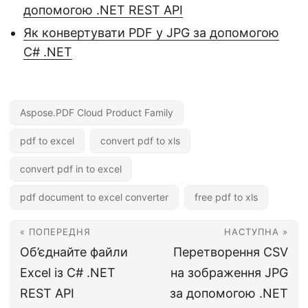
допомогою .NET REST API
Як конвертувати PDF у JPG за допомогою
C# .NET
Aspose.PDF Cloud Product Family
pdf to excel
convert pdf to xls
convert pdf in to excel
pdf document to excel converter
free pdf to xls
« ПОПЕРЕДНЯ
НАСТУПНА »
Об’єднайте файли
Перетворення CSV
Excel із C# .NET
на зображення JPG
REST API
за допомогою .NET