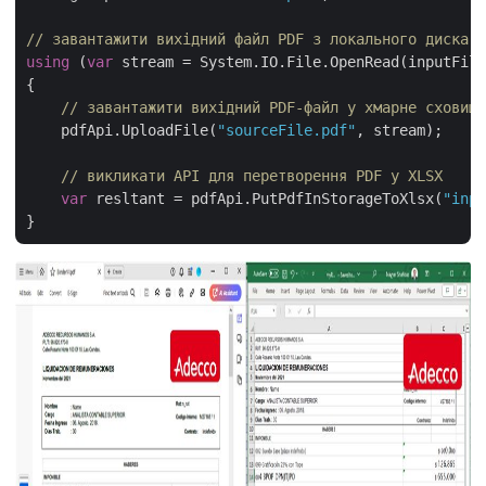
// завантажити вихідний файл PDF з локального диска
using
 (
var
 stream = System.IO.File.OpenRead(inputFile
{

// завантажити вихідний PDF-файл у хмарне сховище
    pdfApi.UploadFile(
"sourceFile.pdf"
, stream);

// викликати API для перетворення PDF у XLSX
var
 resltant = pdfApi.PutPdfInStorageToXlsx(
"inpu