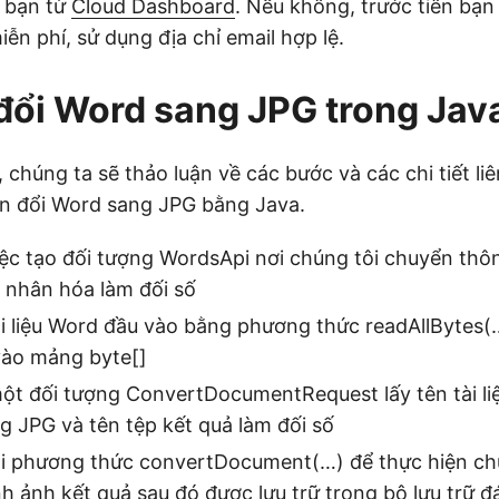
 bạn từ
Cloud Dashboard
. Nếu không, trước tiên bạn
ễn phí, sử dụng địa chỉ email hợp lệ.
ổi Word sang JPG trong Jav
 chúng ta sẽ thảo luận về các bước và các chi tiết li
n đổi Word sang JPG bằng Java.
iệc tạo đối tượng WordsApi nơi chúng tôi chuyển thô
 nhân hóa làm đối số
tài liệu Word đầu vào bằng phương thức readAllBytes
 vào mảng byte[]
một đối tượng ConvertDocumentRequest lấy tên tài l
g JPG và tên tệp kết quả làm đối số
ọi phương thức convertDocument(…) để thực hiện ch
h ảnh kết quả sau đó được lưu trữ trong bộ lưu trữ 