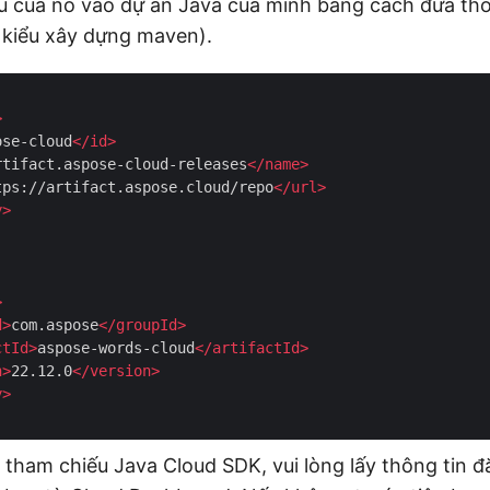
 của nó vào dự án Java của mình bằng cách đưa thô
 kiểu xây dựng maven).
>
ose-cloud
</
id
>
rtifact.aspose-cloud-releases
</
name
>
tps://artifact.aspose.cloud/repo
</
url
>
y
>
>
d
>
com.aspose
</
groupId
>
ctId
>
aspose-words-cloud
</
artifactId
>
n
>
22.12.0
</
version
>
y
>
 tham chiếu Java Cloud SDK, vui lòng lấy thông tin 