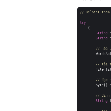
// Để biết thêm
try
    {

String
 
String
 
// nếu 
	WordsAp
// tải 
        File fi
// đọc 
        byte[] 
// định
String
 