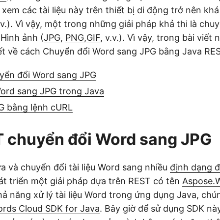
ệc xem các tài liệu này trên thiết bị di động trở nên kh
.v.). Vì vậy, một trong những giải pháp khả thi là ch
Hình ảnh (
JPG
,
PNG
,
GIF
, v.v.). Vì vậy, trong bài viết
iết về cách Chuyển đổi Word sang JPG bằng Java RES
yển đổi Word sang JPG
ord sang JPG trong Java
G bằng lệnh cURL
T chuyển đổi Word sang JPG
ửa và chuyển đổi tài liệu Word sang nhiều
định dạng đ
át triển một giải pháp dựa trên REST có tên
Aspose.
ả năng xử lý tài liệu Word trong ứng dụng Java, chú
rds Cloud SDK for Java
. Bây giờ để sử dụng SDK này