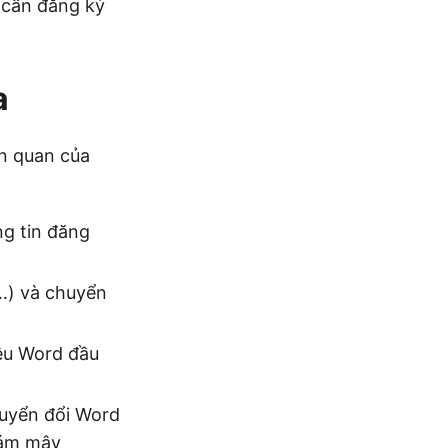
 cần đăng ký
a
ên quan của
ng tin đăng
(…) và chuyển
iệu Word đầu
uyển đổi Word
đám mây