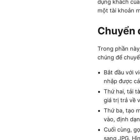
dụng khách của
một tài khoản mi
Chuyển đ
Trong phần này,
chúng để chuyể
Bắt đầu với v
nhập được cá
Thứ hai, tải 
giá trị trả về
Thứ ba, tạo 
vào, định dạn
Cuối cùng, g
sang JPG. Hìn