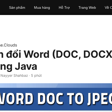
Sản phẩm
Mua hàng
Hỗ Trợ
Trang Web
Về C
e.Clouds
 đổi Word (DOC, DOCX
ng Java
· Nayyer Shahbaz · 5 phút