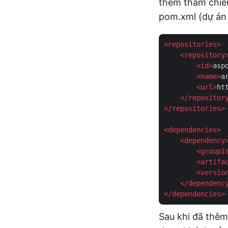
thêm tham chiếu
pom.xml (dự án
<
repositories
>
<
repository
<
id
>
asp
<
name
>
a
<
url
>
ht
</
repositor
</
repositories
>
<
dependencies
>
<
dependency
<
groupI
<
artifa
<
versio
</
dependenc
</
dependencies
>
Sau khi đã thêm