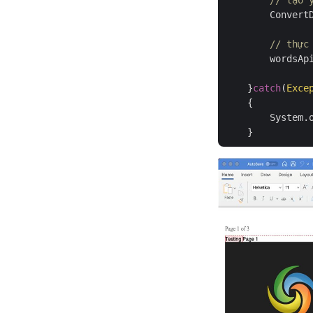
// tạo 
        Convert
// thực
        wordsApi
    }
catch
(
Exce
    {

	System.out.println(ex);
