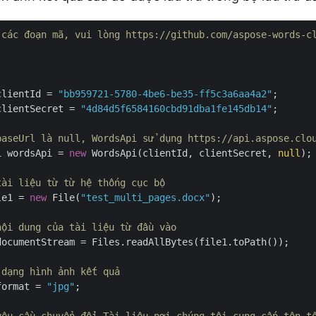
 các đoạn mã, vui lòng https://github.com/aspose-words-c
clientId = 
"bb959721-5780-4be6-be35-ff5c3a6aa4a2"
;

clientSecret = 
"4d84d5f6584160cbd91dba1fe145db14"
;

baseUrl là null, WordsApi sử dụng https://api.aspose.clo
i wordsApi = 
new
 WordsApi(clientId, clientSecret, 
null
);

tài liệu từ từ hệ thống cục bộ
le1 = 
new
 File(
"test_multi_pages.docx"
);

nội dung của tài liệu từ đầu vào
documentStream = Files.readAllBytes(file1.toPath());

 dạng hình ảnh kết quả
format = 
"jpg"
;
