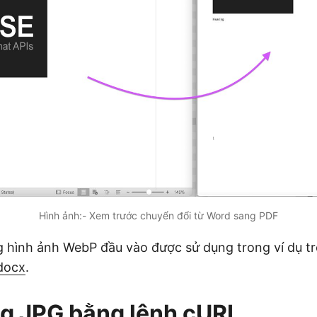
Hình ảnh:- Xem trước chuyển đổi từ Word sang PDF
g hình ảnh WebP đầu vào được sử dụng trong ví dụ tr
docx
.
g JPG bằng lệnh cURL