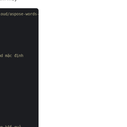
loud/aspose-words-cloud-java
ud mặc định