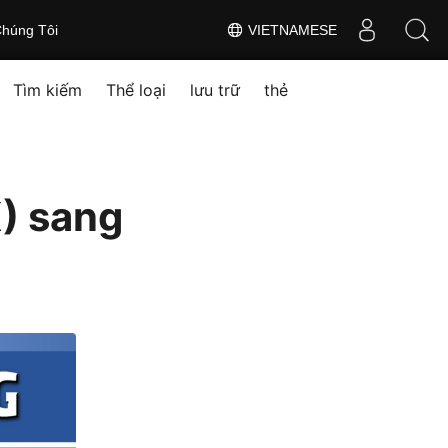
húng Tôi
VIETNAMESE
Tìm kiếm
Thể loại
lưu trữ
thẻ
) sang