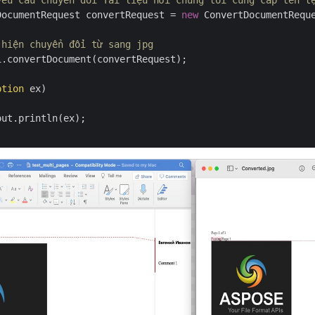
yêu cầu chuyển đổi Tài liệu nơi chúng tôi cung cấp tên t
DocumentRequest convertRequest = 
new
 ConvertDocumentRequ
 hiện chuyển đổi từ sang jpg
.convertDocument(convertRequest);

ption
 ex)
