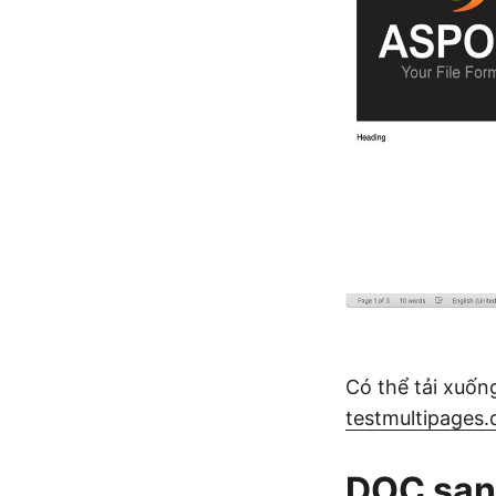
Có thể tải xuốn
testmultipages.
DOC san