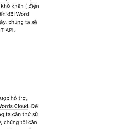
á khó khăn ( điện
uyển đổi Word
 này, chúng ta sẽ
T API.
ược hỗ trợ
,
Words Cloud
. Để
ng ta cần thử sử
, chúng tôi cần