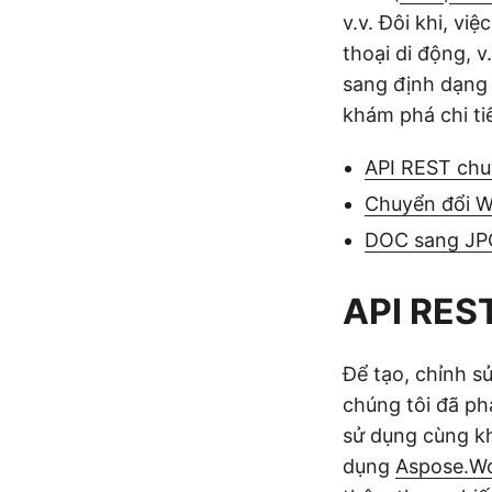
v.v. Đôi khi, vi
thoại di động, v
sang định dạng 
khám phá chi t
API REST chu
Chuyển đổi W
DOC sang JP
API RES
Để tạo, chỉnh s
chúng tôi đã ph
sử dụng cùng kh
dụng
Aspose.Wo