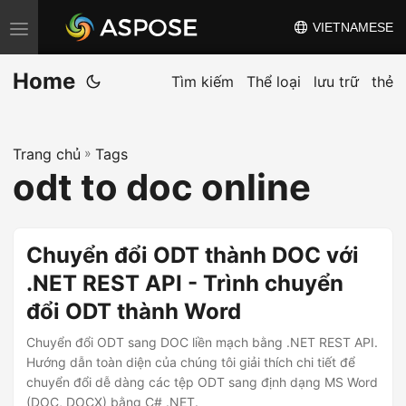
VIETNAMESE
C
h
Home
u
Tìm kiếm
Thể loại
lưu trữ
thẻ
y
ể
Trang chủ
»
Tags
n
odt to doc online
đ
ổ
i
Chuyển đổi ODT thành DOC với
đ
.NET REST API - Trình chuyển
i
đổi ODT thành Word
ề
u
Chuyển đổi ODT sang DOC liền mạch bằng .NET REST API.
h
Hướng dẫn toàn diện của chúng tôi giải thích chi tiết để
chuyển đổi dễ dàng các tệp ODT sang định dạng MS Word
ư
(DOC, DOCX) bằng C# .NET.