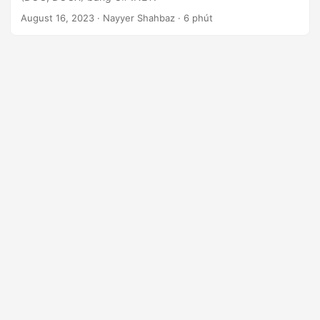
ớ
August 16, 2023
· Nayyer Shahbaz · 6 phút
n
g